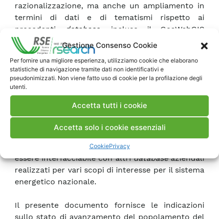
razionalizzazione, ma anche un ampliamento in
termini di dati e di tematismi rispetto ai
precedenti
database
, incluso il GeoWebGIS
(prodotto emblematico RSE di RdS), risultando
Gestione Consenso Cookie
aggiornato e conforme agli
standard
aziendali in
Per fornire una migliore esperienza, utilizziamo cookie che elaborano
temini di
software
e di accessibilità.
statistiche di navigazione tramite dati non identificativi e
pseudonimizzati. Non viene fatto uso di cookie per la profilazione degli
utenti.
Esso consentirà, una volta completato, la
visualizzazione, l’interrogazione e la
Accetta tutti i cookie
sovrapposizione di una moltitudine di dati
(stratigrafie e altri parametri desunti dai profili di
Accetta solo i cookie essenziali
pozzo, aree protette, ecc…) di interesse per la
tematica in esame, con il valore aggiunto di
Cookie
Privacy
essere interfacciabile con altri
database
aziendali
realizzati per vari scopi di interesse per il sistema
energetico nazionale.
Il presente documento fornisce le indicazioni
sullo stato di avanzamento del popolamento del