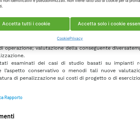
ti non identificativi e pseudonimizzati. Non viene fatto uso di cookie per la profil
zione di una formulazione della temperatura di penaliz
i.
te da un best fit operatosu di un’estesa analisi par
ata con LENGTH, da utilizzare in sede di progetto come
Accetta tutti i cookie
Accetta solo i cookie essen
lternativo all’esecuzione dell’applicativo stesso.
ione di LENGTH alla trattazione di campi geotermici com
Cookie
Privacy
di differente caricotermico per unità di lunghezza o
i operazione; valutazione della conseguente diversatem
lizzazione.
ati esaminati dei casi di studio basati su impianti re
e l’aspetto conservativo o menodi tali nuove valutazio
tura di penalizzazione sui costi di progetto o di esercizio
ca Rapporto
enti