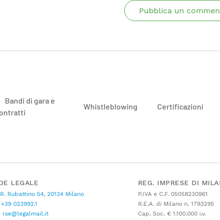
Pubblica un commen
Bandi di gara e
Whistleblowing
Certificazioni
ontratti
DE LEGALE
REG. IMPRESE DI MIL
 R. Rubattino 54, 20134 Milano
P.IVA e C.F. 05058230961
+39 023992.1
R.E.A. di Milano n. 1793295
C
rse@legalmail.it
Cap. Soc. € 1.100.000 i.v.