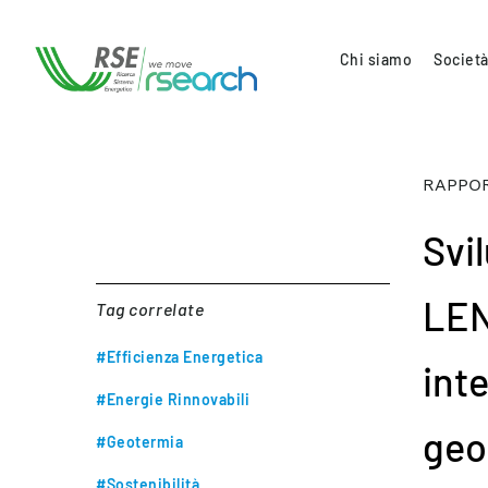
Chi siamo
Società
RAPPOR
Svi
LEN
Tag correlate
#Efficienza Energetica
int
#Energie Rinnovabili
geo
#Geotermia
#Sostenibilità