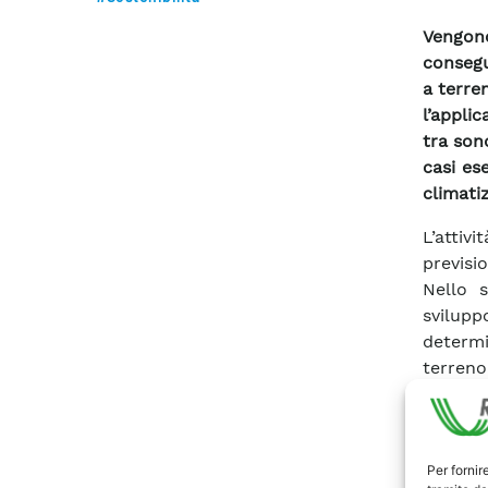
Vengono
conseg
a terren
l’appli
tra son
casi ese
climati
L’attivi
previsi
Nello s
svilupp
determi
terren
conosce
adeguat
corrett
Per fornir
attività