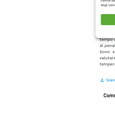
tramite da
•defini
degli utent
derivan
effettu
mezzo a
•estens
sonde 
tempo d
di pena
Sono st
valutar
tempera
Scari
Comm