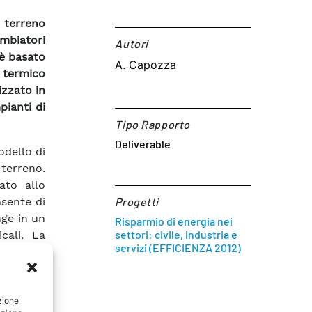
l terreno
mbiatori
Autori​
 è basato
A. Capozza
o termico
izzato in
pianti di
Tipo Rapporto
Deliverable
odello di
terreno.
ato allo
sente di
Progetti
nge in un
Risparmio di energia nei
settori: civile, industria e
cali. La
servizi (EFFICIENZA 2012)
tuare un
ntire il
incipali
zione