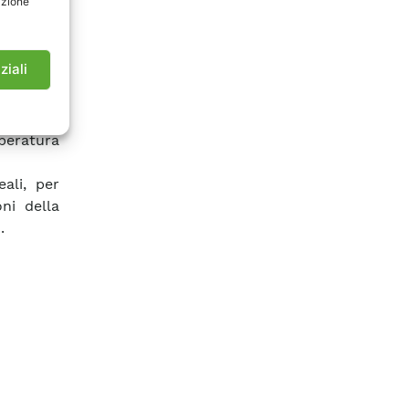
azione
zazione,
ametrica
semplice
ziali
posti da
 diverso
peratura
ali, per
ni della
.