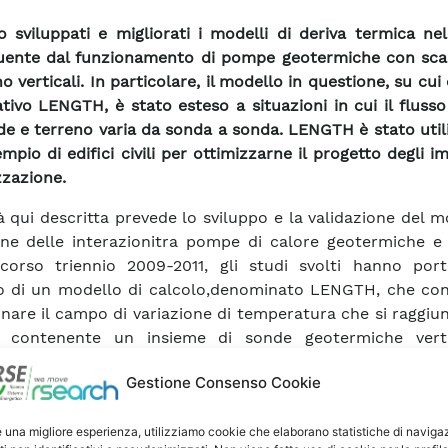
 sviluppati e migliorati i modelli di deriva termica ne
uente dal funzionamento di pompe geotermiche con sca
o verticali. In particolare, il modello in questione, su cui
cativo LENGTH, è stato esteso a situazioni in cui il fluss
de e terreno varia da sonda a sonda. LENGTH è stato util
mpio di edifici civili per ottimizzarne il progetto degli im
zzazione.
tà qui descritta prevede lo sviluppo e la validazione del m
one delle interazionitra pompe di calore geotermiche e 
corso triennio 2009-2011, gli studi svolti hanno port
o di un modello di calcolo,denominato LENGTH, che con
nare il campo di variazione di temperatura che si raggiu
o contenente un insieme di sonde geotermiche verti
nza della deriva termica nel terreno consente di effet
Gestione Consenso Cookie
o dimensionamento del campo geotermico, tale da gara
o funzionamento della pompa di calore. Due sono le pr
e una migliore esperienza, utilizziamo cookie che elaborano statistiche di naviga
 svolte nel 2012: