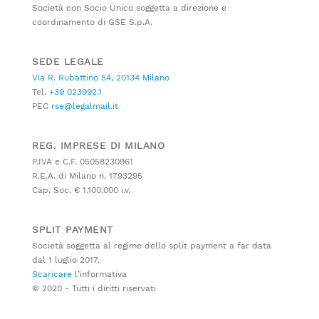
Società con Socio Unico soggetta a direzione e
coordinamento di GSE S.p.A.
SEDE LEGALE
Via R. Rubattino 54, 20134 Milano
Tel.
+39 023992.1
PEC
rse@legalmail.it
REG. IMPRESE DI MILANO
P.IVA e C.F. 05058230961
R.E.A. di Milano n. 1793295
Cap. Soc. € 1.100.000 i.v.
SPLIT PAYMENT
Società soggetta al regime dello split payment a far data
dal 1 luglio 2017.
Scaricare
l’informativa
© 2020 - Tutti i diritti riservati