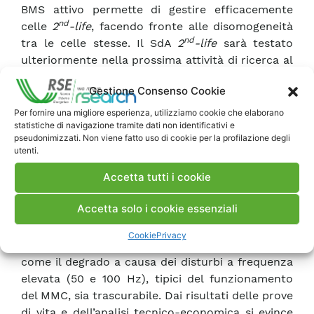
BMS attivo permette di gestire efficacemente
nd
celle
2
-life
, facendo fronte alle disomogeneità
nd
tra le celle stesse. Il SdA
2
-life
sarà testato
ulteriormente nella prossima attività di ricerca al
fine di valutare l’invecchiamento delle celle
Gestione Consenso Cookie
dovuto all’utilizzo del BMS attivo.
Con la seconda attività si è progettato e
Per fornire una migliore esperienza, utilizziamo cookie che elaborano
statistiche di navigazione tramite dati non identificativi e
sviluppato il modello di un SdA con un MMC da
pseudonimizzati. Non viene fatto uso di cookie per la profilazione degli
30 kW-60 kWh. Si è effettuata un’analisi tecnico-
utenti.
economica con la quale si è valutata
Accetta tutti i cookie
un’efficienza del MMC superiore al 98% e un
costo inferiore rispetto a un convertitore
Accetta solo i cookie essenziali
tradizionale con rispettivo BMS. Inoltre, sono
state effettuate delle prove di vita su tre celle
Cookie
Privacy
litio-ioni che hanno dimostrato, dopo 1500 cicli,
come il degrado a causa dei disturbi a frequenza
elevata (50 e 100 Hz), tipici del funzionamento
del MMC, sia trascurabile. Dai risultati delle prove
di vita e dell’analisi tecnico-economica si evince