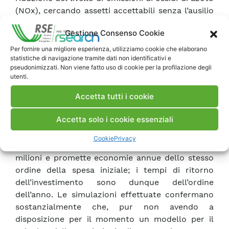
(NOx), cercando assetti accettabili senza l’ausilio
di alcuno strumento specifico; • i risultati di
Gestione Consenso Cookie
simulazioni condotte in proprio, espressamente
allo scopo di valutare la dipendenza del
Per fornire una migliore esperienza, utilizziamo cookie che elaborano
statistiche di navigazione tramite dati non identificativi e
Consumo Specifico Netto (CSN) da alcuni
pseudonimizzati. Non viene fatto uso di cookie per la profilazione degli
parametri macroscopici di impianto all’interno
utenti.
dei probabili range entro cui questi ultimi
Accetta tutti i cookie
possono essere variati per minimizzare le
emissioni. Le esperienze di cui si ha notizia nel
Accetta solo i cookie essenziali
mondo sono abbastanza concordanti sugli ordini
di grandezza di costi e benefici: l’applicazione ha
Cookie
Privacy
costi iniziali dell’ordine di alcune centinaia di
milioni e promette economie annue dello stesso
ordine della spesa iniziale; i tempi di ritorno
dell’investimento sono dunque dell’ordine
dell’anno. Le simulazioni effettuate confermano
sostanzialmente che, pur non avendo a
disposizione per il momento un modello per il