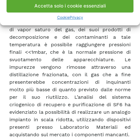
Accetta solo i cookie essenziali
attraverso il raffreddamento del gas a circa –
196°C, in un idoneo recipiente immerso in N 2
Cookie
Privacy
liquido. Sfruttando infatti la bassissima pressione
di vapor saturo del gas, dei suoi prodotti di
decomposizione e dei contaminanti a tale
temperatura è possibile raggiungere pressioni
finali <<1mbar, che è la normale pressione di
svuotamento delle apparecchiature. Le
impurezze vengono rimosse attraverso una
distillazione frazionata, con il gas che a fine
presenterebbe concentrazioni di inquinanti
molto più basse di quanto previsto dalle norme
per il suo riutilizzo. L’analisi del sistema
criogenico di recupero e purificazione di SF6 ha
evidenziato la possibilità di realizzare un analogo
impianto in scala ridotta, utilizzando dispositivi
presenti presso Laboratorio Materiali ed
acquistando sul mercato i componenti mancanti.