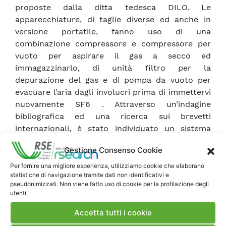
proposte dalla ditta tedesca DILO. Le
apparecchiature, di taglie diverse ed anche in
versione portatile, fanno uso di una
combinazione compressore e compressore per
vuoto per aspirare il gas a secco ed
immagazzinarlo, di unità filtro per la
depurazione del gas e di pompa da vuoto per
evacuare l’aria dagli involucri prima di immettervi
nuovamente SF6 . Attraverso un’indagine
bibliografica ed una ricerca sui brevetti
internazionali, è stato individuato un sistema
piuttosto innovativo per estrarre, purificare e
Gestione Consenso Cookie
trasferire il gas SF6 , presentato da un gruppo
australiano al Joint Colloquium CIGRE tenutosi a
Per fornire una migliore esperienza, utilizziamo cookie che elaborano
statistiche di navigazione tramite dati non identificativi e
Tokyo nel settembre 2005 e brevettato a fine
pseudonimizzati. Non viene fatto uso di cookie per la profilazione degli
2005. Il metodo “criogenico” permette di
utenti.
recuperare SF6 dalle apparecchiature elettriche,
Accetta tutti i cookie
senza bisogno di compressori e sistemi di pompe
da vuoto: l’azione di pompaggio viene ottenuta