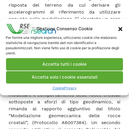
risposta del terreno da cui derivare gli
accelerogrammi di riferimento da utilizzare
appunto nella modellazione. E’ riportato un caso
sperimentale molto indicativo che si riferisce ai
Gestione Consenso Cookie
Laboratori di Fisica del Gran Sasso il cui sito è
Per fornire una migliore esperienza, utilizziamo cookie che elaborano
piuttosto simile ai serbatoi geologici di
statistiche di navigazione tramite dati non identificativi e
stoccaggio della CO 2 poiché situato a 1400 metri
pseudonimizzati. Non viene fatto uso di cookie per la profilazione degli
di profondità dalla superficie libera del terreno.
utenti.
Per gli studi eseguiti sempre nell’ambito della
Accetta tutti i cookie
modellazione geomeccanica ma riguardanti la
valutazione del comportamento della crosta
Accetta solo i cookie essenziali
terrestre in condizioni di alta pressione e
temperatura e le possibilità di
Cookie
Privacy
modellare il comportamento delle rocce crostali
sottoposte a sforzi di tipo geodinamico, si
rimanda al rapporto aggiuntivo dal titolo
“Modellazione geomeccanica delle rocce
crostali”, (Protocollo A6007384). Un secondo