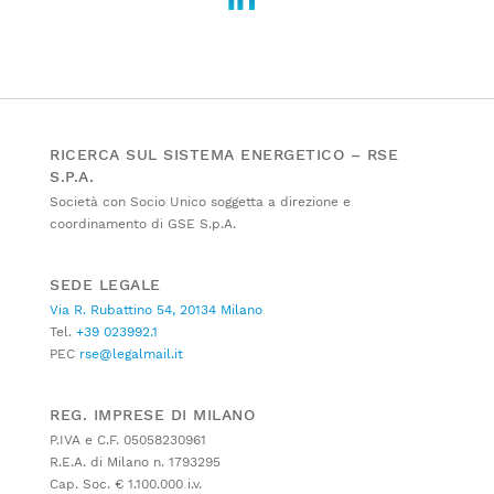
RICERCA SUL SISTEMA ENERGETICO – RSE
S.P.A.
Società con Socio Unico soggetta a direzione e
coordinamento di GSE S.p.A.
SEDE LEGALE
Via R. Rubattino 54, 20134 Milano
Tel.
+39 023992.1
PEC
rse@legalmail.it
REG. IMPRESE DI MILANO
P.IVA e C.F. 05058230961
R.E.A. di Milano n. 1793295
Cap. Soc. € 1.100.000 i.v.