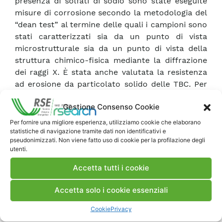
presenza di solfati di sodio sono state eseguite
misure di corrosione secondo la metodologia del
“dean test” al termine delle quali i campioni sono
stati caratterizzati sia da un punto di vista
microstrutturale sia da un punto di vista della
struttura chimico-fisica mediante la diffrazione
dei raggi X. È stata anche valutata la resistenza
ad erosione da particolato solido delle TBC. Per
valutare il grado d’adesione delle diverse barriere
Gestione Consenso Cookie
termiche, i campioni sono stati sottoposti a
shock termici estremamente gravosi. In questo
Per fornire una migliore esperienza, utilizziamo cookie che elaborano
modo è stato possibile stilare una sorta di
statistiche di navigazione tramite dati non identificativi e
pseudonimizzati. Non viene fatto uso di cookie per la profilazione degli
classifica delle TBC testate. Al fine di valutare
utenti.
l’eventuale insorgenza ed evoluzione di scaglie
d’ossido all’interfaccia tra TBC e bondcoat
Accetta tutti i cookie
metallico si è provveduto a sottoporre le diverse
Accetta solo i cookie essenziali
TBC a prove di ossidazione ciclica e di
ossidazione permanente. Periodicamente alcuni
Cookie
Privacy
campioni sono stati estratti e caratterizzati dal