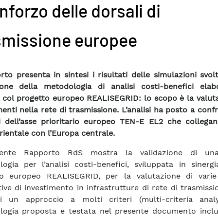
inforzo delle dorsali di
smissione europee
orto presenta in sintesi i risultati delle simulazioni svol
ione della metodologia di analisi costi-benefici elab
a col progetto europeo REALISEGRID: lo scopo è la valut
menti nella rete di trasmissione. L’analisi ha posto a conf
i dell’asse prioritario europeo TEN-E EL2 che collegano
ientale con l’Europa centrale.
sente Rapporto RdS mostra la validazione di un
ogia per l’analisi costi-benefici, sviluppata in sinerg
to europeo REALISEGRID, per la valutazione di varie
tive di investimento in infrastrutture di rete di trasmissi
i un approccio a molti criteri (multi-criteria analy
ogia proposta e testata nel presente documento inclu