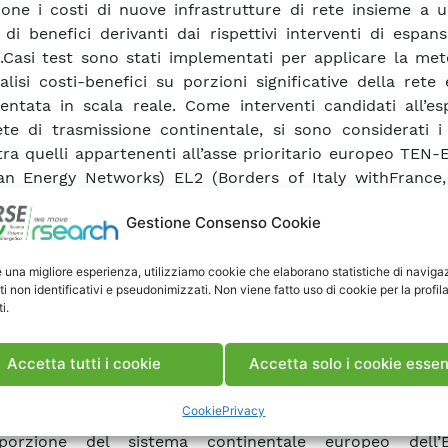
ione i costi di nuove infrastrutture di rete insieme a 
 di benefici derivanti dai rispettivi interventi di espan
.Casi test sono stati implementati per applicare la met
nalisi costi-benefici su porzioni significative della rete
entata in scala reale. Come interventi candidati all’es
ete di trasmissione continentale, si sono considerati i
 tra quelli appartenenti all’asse prioritario europeo TEN-
n Energy Networks) EL2 (Borders of Italy withFrance, 
a and Switzerland). I progetti prioritari di interesse
Gestione Consenso Cookie
e EL2 sono stati aggregati sulla base di tre corridoi princip
doio A (Italia-Austria-Germania via Veneto);
e una migliore esperienza, utilizziamo cookie che elaborano statistiche di naviga
oio B (Italia-Slovenia);
ti non identificativi e pseudonimizzati. Non viene fatto uso di cookie per la profil
doio C (Italia-Austria-Germania via Brennero).
i.
to dei progetti dell’asse EL2 è stato valutato negli
mento 2015, 2020 e 2030. Per ognuno di questi anni,
Accetta tutti i cookie
Accetta solo i cookie essen
ti e considerati diversi modelli che descrivono gli sc
one di generazione, carico e rete di trasmissione. Il s
Cookie
Privacy
sione oggetto di studio è alquanto ampio, estendendo
porzione del sistema continentale europeo dell’