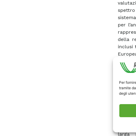
valutaz
spettro
sistema
per l’a
rappres
della r
inclusi
Europea
Sloveni
dell’ass
– Corri
Per fornir
– Corrid
tramite da
– Corri
degli utent
L’impat
riferi
prepara
evoluzi
trasmis
larga 