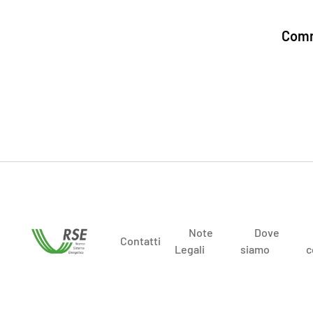
Comm
Note
Dove
Contatti
Legali
siamo
c