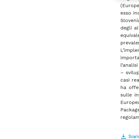
(Europe
esso inc
Sloveni
degli a
equival
preval
L’imple
importa
l’analis
– svilu
casi re
ha offe
sulle i
Europea
Packag
regolam
Scari