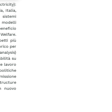
ricity):
, Italia,
 sistemi
i modelli
beneficio
elfare.
etti più
orico per
analysis)
bilità su
te lavoro
olitiche
missione
structure
un nuovo