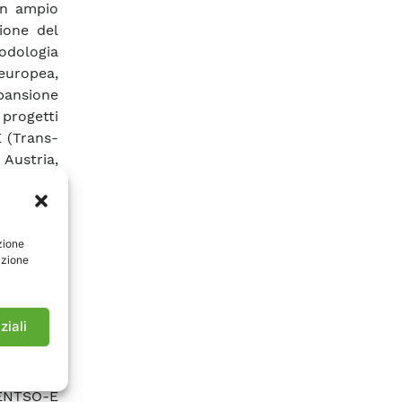
un ampio
sione del
odologia
 europea,
pansione
 progetti
E (Trans-
Austria,
 europeo
ali:
zione
azione
 anni di
 si sono
ziali
enari di
istema di
si a una
ENTSO-E