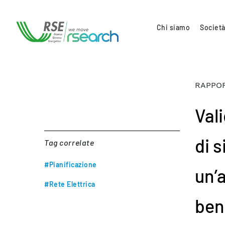
Chi siamo
Società
RAPPOR
Val
di 
Tag correlate
#Pianificazione
un’a
#Rete Elettrica
bene