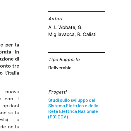
Autori​
A. L´Abbate, G.
Migliavacca, R. Calisti
te per la
orata in
azione di
Tipo Rapporto
ronto tre
Deliverable
 l’Italia
a nuova
Progetti
ia con il
Studi sullo sviluppo del
Sistema Elettrico e della
 opzioni
Rete Elettrica Nazionale
one sulla
(P01 GOV)
sis). La
de nella