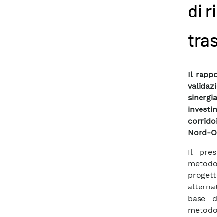
di r
tra
Il rapp
validaz
sinergi
investi
corrido
Nord-Or
Il pre
metodol
proget
alterna
base d
metodol