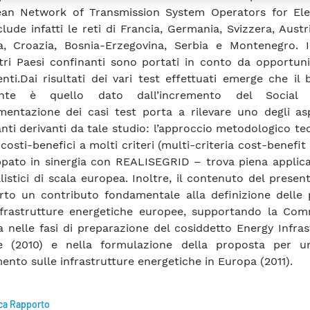
an Network of Transmission System Operators for Elect
lude infatti le reti di Francia, Germania, Svizzera, Austria
a, Croazia, Bosnia-Erzegovina, Serbia e Montenegro. I
ltri Paesi confinanti sono portati in conto da opportun
enti.Dai risultati dei vari test effettuati emerge che il 
ente è quello dato dall’incremento del Social W
mentazione dei casi test porta a rilevare uno degli asp
nti derivanti da tale studio: l’approccio metodologico te
i costi-benefici a molti criteri (multi-criteria cost-benefit 
ppato in sinergia con REALISEGRID – trova piena applica
alistici di scala europea. Inoltre, il contenuto del presen
rto un contributo fondamentale alla definizione delle p
nfrastrutture energetiche europee, supportando la Com
 nelle fasi di preparazione del cosiddetto Energy Infra
e (2010) e nella formulazione della proposta per 
ento sulle infrastrutture energetiche in Europa (2011).
ca Rapporto