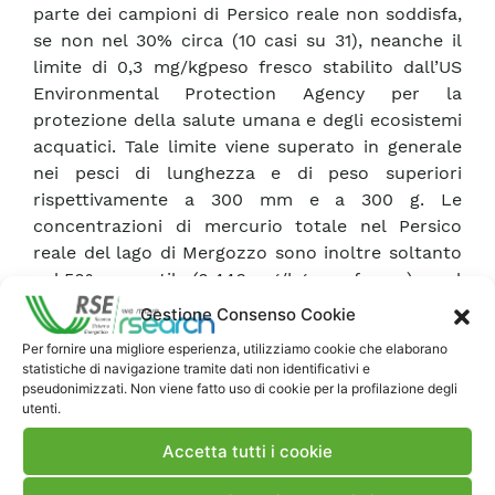
parte dei campioni di Persico reale non soddisfa,
se non nel 30% circa (10 casi su 31), neanche il
limite di 0,3 mg/kgpeso fresco stabilito dall’US
Environmental Protection Agency per la
protezione della salute umana e degli ecosistemi
acquatici. Tale limite viene superato in generale
nei pesci di lunghezza e di peso superiori
rispettivamente a 300 mm e a 300 g. Le
concentrazioni di mercurio totale nel Persico
reale del lago di Mergozzo sono inoltre soltanto
nel 50° percentile (0,446 mg/kgpeso fresco) e nel
90° percentile (0,890 mg/kgpeso fresco) inferiori
Gestione Consenso Cookie
ai limiti indicati dal Regolamento CE/1881 del
Per fornire una migliore esperienza, utilizziamo cookie che elaborano
2006 che fissa per i prodotti ittici destinati alla
statistiche di navigazione tramite dati non identificativi e
alimentazione umana il valore di 0,5 mg/kgpeso
pseudonimizzati. Non viene fatto uso di cookie per la profilazione degli
utenti.
fresco quello per i “pesci non predatori” e di 1
mg/kgpeso fresco quello per i “pesci predatori”
Accetta tutti i cookie
(tra quelli d’acqua dolce sono indicati peraltro
solo l’Anguilla, il Luccio e lo Storione). Le possibili