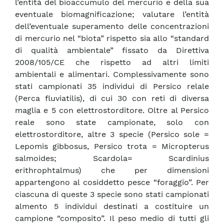
l’entità del bioaccumulo del mercurio e della sua
eventuale biomagnificazione; valutare l’entità
dell’eventuale superamento delle concentrazioni
di mercurio nel “biota” rispetto sia allo “standard
di qualità ambientale” fissato da Direttiva
2008/105/CE che rispetto ad altri limiti
ambientali e alimentari. Complessivamente sono
stati campionati 35 individui di Persico relale
(Perca fluviatilis), di cui 30 con reti di diversa
maglia e 5 con elettrostorditore. Oltre al Persico
reale sono state campionate, solo con
elettrostorditore, altre 3 specie (Persico sole =
Lepomis gibbosus, Persico trota = Micropterus
salmoides; Scardola= Scardinius
erithrophtalmus) che per dimensioni
appartengono al cosiddetto pesce “foraggio”. Per
ciascuna di queste 3 specie sono stati campionati
almento 5 individui destinati a costituire un
campione “composito”. Il peso medio di tutti gli