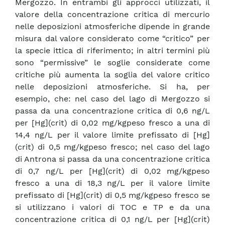
Mergozzo. In entrambi gli approcci utilizzati, il
valore della concentrazione critica di mercurio
nelle deposizioni atmosferiche dipende in grande
misura dal valore considerato come “critico” per
la specie ittica di riferimento; in altri termini più
sono “permissive” le soglie considerate come
critiche più aumenta la soglia del valore critico
nelle deposizioni atmosferiche. Si ha, per
esempio, che: nel caso del lago di Mergozzo si
passa da una concentrazione critica di 0,6 ng/L
per [Hg](crit) di 0,02 mg/kgpeso fresco a una di
14,4 ng/L per il valore limite prefissato di [Hg]
(crit) di 0,5 mg/kgpeso fresco; nel caso del lago
di Antrona si passa da una concentrazione critica
di 0,7 ng/L per [Hg](crit) di 0,02 mg/kgpeso
fresco a una di 18,3 ng/L per il valore limite
prefissato di [Hg](crit) di 0,5 mg/kgpeso fresco se
si utilizzano i valori di TOC e TP e da una
concentrazione critica di 0,1 ng/L per [Hg](crit)