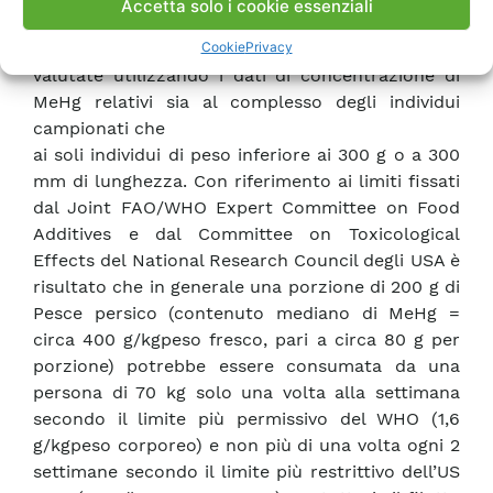
Accetta solo i cookie essenziali
limitazioni sul consumo umano di Pesce persico
Cookie
Privacy
proveniente dal lago di Mergozzo sono state
valutate utilizzando i dati di concentrazione di
MeHg relativi sia al complesso degli individui
campionati che
ai soli individui di peso inferiore ai 300 g o a 300
mm di lunghezza. Con riferimento ai limiti fissati
dal Joint FAO/WHO Expert Committee on Food
Additives e dal Committee on Toxicological
Effects del National Research Council degli USA è
risultato che in generale una porzione di 200 g di
Pesce persico (contenuto mediano di MeHg =
circa 400 g/kgpeso fresco, pari a circa 80 g per
porzione) potrebbe essere consumata da una
persona di 70 kg solo una volta alla settimana
secondo il limite più permissivo del WHO (1,6
g/kgpeso corporeo) e non più di una volta ogni 2
settimane secondo il limite più restrittivo dell’US