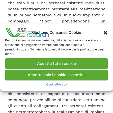
che solo il 50% dei serbatoi esistenti individuati
possa effettivamente prestarsi alla realizzazione
di un nuovo serbatoio e di un nuovo impianto di
pompaggio “tipo”, prevedendone un
funzionamento limitato a sole 5 ore notturne, si
Gestione Consenso Cookie
otterrebbe una capacità complessiva di
accumulo pari 4,8 TWh. Considerando che
Per fornire una migliore esperienza, utilizziamo cookie che elaborano
statistiche di navigazione tramite dati non identificativi e
l’energia eolica e solare del 2009 immessa in rete
pseudonimizzati. Non viene fatto uso di cookie per la profilazione degli
è stata pari a 7,2 TWh, queste nuove realizzazioni
utenti.
sarebbero in grado di accumulare il 66% di tale
Accetta tutti i cookie
produzione. Se a questa stima si aggiungesse
quella relativa agli impianti di pompaggio marino
Accetta solo i cookie essenziali
lungo le coste italiane, si coprirebbe largamente
l’intera quota annuale di produzione di energia
Cookie
Privacy
rinnovabile da fonte eolica e solare. Quote ben
più consistenti di capacità di accumulo sono
comunque prevedibili se si considerassero anche
gli eventuali collegamenti tra serbatoi esistenti,
che permetterebbero la realizzazione di impianti