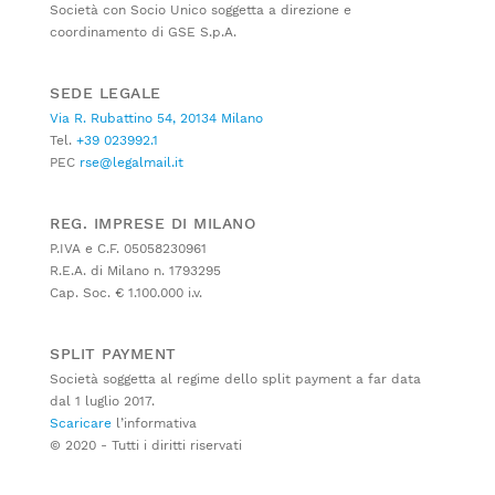
Società con Socio Unico soggetta a direzione e
coordinamento di GSE S.p.A.
SEDE LEGALE
Via R. Rubattino 54, 20134 Milano
Tel.
+39 023992.1
PEC
rse@legalmail.it
REG. IMPRESE DI MILANO
P.IVA e C.F. 05058230961
R.E.A. di Milano n. 1793295
Cap. Soc. € 1.100.000 i.v.
SPLIT PAYMENT
Società soggetta al regime dello split payment a far data
dal 1 luglio 2017.
Scaricare
l’informativa
© 2020 - Tutti i diritti riservati