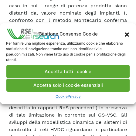
caso in cui i range di potenza prodotta siano
distanti dal valore nominale degli impianti. Il
confronto con il metodo Montecarlo conferma
l’ottima aderenza tra il metodo analitico e il
Gestione Consenso Cookie
benchmark. La Parte II presenta gli sviluppi legati
alla modellistica statica e dinamica dei sistemi di
Per fornire una migliore esperienza, utilizziamo cookie che elaborano
statistiche di navigazione tramite dati non identificativi e
controllo di reti multi-terminali HVDC nella
pseudonimizzati. Non viene fatto uso di cookie per la profilazione degli
prospettiva dell’integrazione di impianti eolici
utenti.
offshore nelle reti AC. Per laparte statica, è
presentato il modello di load flow con
Accetta tutti i cookie
limitazione in corrente per i convertitori VSC
Accetta solo i cookie essenziali
interfacciati con la rete AC continentale (GS-
VSC). Sono illustrati i risultati dell’analisi
Cookie
Privacy
estensiva di load flow sulla rete ad H (già
descritta in rapporti RdS precedenti) in presenza
di tale limitazione in corrente sui GS-VSC. Gli
sviluppi della modellistica dinamica dei sistemi di
controllo di reti HVDC riguardano in particolare