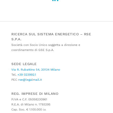
RICERCA SUL SISTEMA ENERGETICO – RSE
S.P.A.
Società con Socio Unico soggetta a direzione e
coordinamento di GSE S.p.A.
SEDE LEGALE
Via R. Rubattino 54, 20134 Milano
Tel.
+39 023992.1
PEC
rse@legalmail.it
REG. IMPRESE DI MILANO
P.IVA e C.F. 05058230961
R.E.A. di Milano n. 1793295
Cap. Soc. € 1.100.000 i.v.