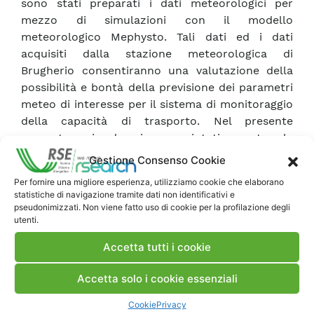
sono stati preparati i dati meteorologici per
mezzo di simulazioni con il modello
meteorologico Mephysto. Tali dati ed i dati
acquisiti dalla stazione meteorologica di
Brugherio consentiranno una valutazione della
possibilità e bontà della previsione dei parametri
meteo di interesse per il sistema di monitoraggio
della capacità di trasporto. Nel presente
rapporto si descrivono sinteticamente le
caratteristiche del modello meteorologico
Gestione Consenso Cookie
MEPHYSTO e i dati estratti che saranno utilizzati
Per fornire una migliore esperienza, utilizziamo cookie che elaborano
per valutare il grado di affidabilità di previsioni di
statistiche di navigazione tramite dati non identificativi e
capacità delle linee.
pseudonimizzati. Non viene fatto uso di cookie per la profilazione degli
utenti.
Accetta tutti i cookie
Scarica Rapporto
Accetta solo i cookie essenziali
Commenti
Cookie
Privacy