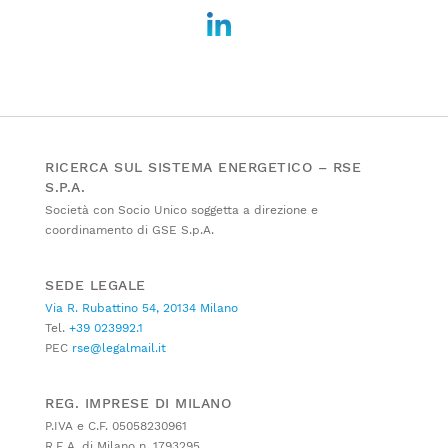
RICERCA SUL SISTEMA ENERGETICO – RSE
S.P.A.
Società con Socio Unico soggetta a direzione e
coordinamento di GSE S.p.A.
SEDE LEGALE
Via R. Rubattino 54, 20134 Milano
Tel.
+39 023992.1
PEC
rse@legalmail.it
REG. IMPRESE DI MILANO
P.IVA e C.F. 05058230961
R.E.A. di Milano n. 1793295