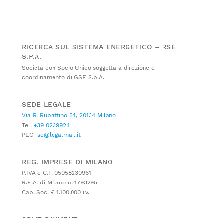
RICERCA SUL SISTEMA ENERGETICO – RSE
S.P.A.
Società con Socio Unico soggetta a direzione e
coordinamento di GSE S.p.A.
SEDE LEGALE
Via R. Rubattino 54, 20134 Milano
Tel.
+39 023992.1
PEC
rse@legalmail.it
REG. IMPRESE DI MILANO
P.IVA e C.F. 05058230961
R.E.A. di Milano n. 1793295
Cap. Soc. € 1.100.000 i.v.