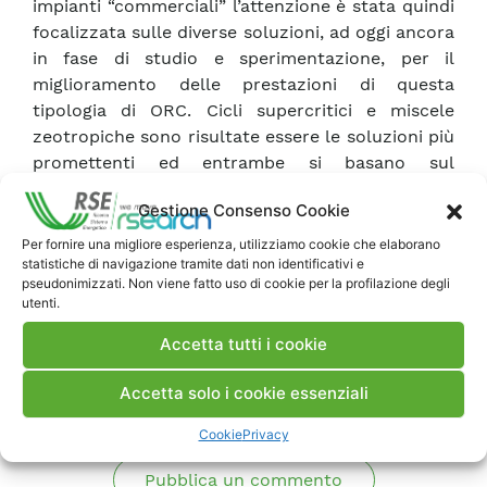
impianti “commerciali” l’attenzione è stata quindi
focalizzata sulle diverse soluzioni, ad oggi ancora
in fase di studio e sperimentazione, per il
miglioramento delle prestazioni di questa
tipologia di ORC. Cicli supercritici e miscele
zeotropiche sono risultate essere le soluzioni più
promettenti ed entrambe si basano sul
miglioramento dei processi di scambio termico. Il
Gestione Consenso Cookie
lavoro è stato infine completato con un’analisi
economica.
Per fornire una migliore esperienza, utilizziamo cookie che elaborano
statistiche di navigazione tramite dati non identificativi e
pseudonimizzati. Non viene fatto uso di cookie per la profilazione degli
utenti.
Scarica Rapporto
Accetta tutti i cookie
Commenti
Accetta solo i cookie essenziali
Cookie
Privacy
Pubblica un commento