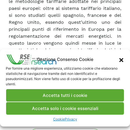
le metodologie tariffarie adottate nei principali
paesi europei: oltre al sistema tariffario italiano,
si sono studiati quelli spagnolo, francese e del
Regno Unito, essendo quest’ultimo uno dei
principali punti di riferimento in Europa per la
regolamentazione dei mercati energetici. In
questo lavoro vengono quindi messe in luce le
caratteristiche dei meccanismi tariffari relativi al
servizio di trasporto gas implementati nei paesi
Gestione Consenso Cookie
europei sopra elencati, evidenziandone punti di
Per fornire una migliore esperienza, utilizziamo cookie che elaborano
forza e di debolezza.
statistiche di navigazione tramite dati non identificativi e
pseudonimizzati. Non viene fatto uso di cookie per la profilazione degli
utenti.
Scarica Rapporto
Accetta tutti i cookie
Commenti
Accetta solo i cookie essenziali
Cookie
Privacy