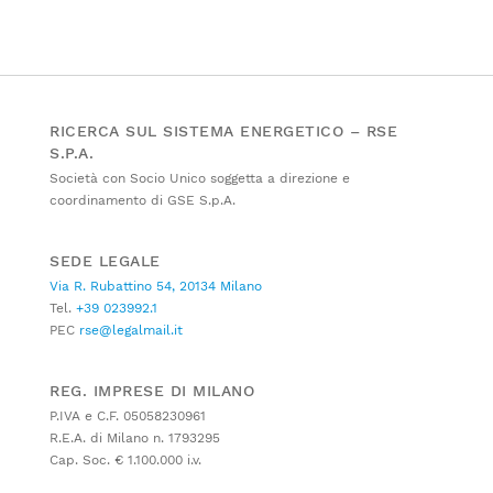
RICERCA SUL SISTEMA ENERGETICO – RSE
S.P.A.
Società con Socio Unico soggetta a direzione e
coordinamento di GSE S.p.A.
SEDE LEGALE
Via R. Rubattino 54, 20134 Milano
Tel.
+39 023992.1
PEC
rse@legalmail.it
REG. IMPRESE DI MILANO
P.IVA e C.F. 05058230961
R.E.A. di Milano n. 1793295
Cap. Soc. € 1.100.000 i.v.