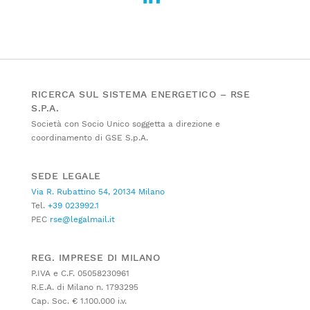
RICERCA SUL SISTEMA ENERGETICO – RSE
S.P.A.
Società con Socio Unico soggetta a direzione e
coordinamento di GSE S.p.A.
SEDE LEGALE
Via R. Rubattino 54, 20134 Milano
Tel.
+39 023992.1
PEC
rse@legalmail.it
REG. IMPRESE DI MILANO
P.IVA e C.F. 05058230961
R.E.A. di Milano n. 1793295
Cap. Soc. € 1.100.000 i.v.