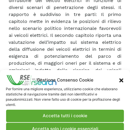
diffusione dei veicoli elettrici in funzione di
diversi scenari di penetrazione degli stessi. Il
rapporto è suddiviso in tre parti: Il primo
capitolo mette in evidenza le posizioni di rilievo
nello scenario politico internazionale favorevoli
ai veicoli elettrici. Il secondo capitolo riporta una
valutazione dell’impatto sul sistema elettrico
della diffusione dei veicoli elettrici in termini di
esigenza di potenziamento del parco di
produzione, di maggiori oneri per il sistema e di
emissioni indotte dalla ricarica dei veicoli
elettrici. Il terzo capitolo riporta una valutazione
Gestione Consenso Cookie
dell’impatto dell’inserimento dei veicoli elettrici
Per fornire una migliore esperienza, utilizziamo cookie che elaborano
sulle reti elettriche della distribuzione con
statistiche di navigazione tramite dati non identificativi e
presenza di generazione distribuita sulla base di
pseudonimizzati. Non viene fatto uso di cookie per la profilazione degli
tre diversi modelli di rete rappresentativi delle
utenti.
realtà europee ed italiane, urbane e rurali.
Accetta tutti i cookie
Accetta solo i cookie essenziali
Scarica Rapporto