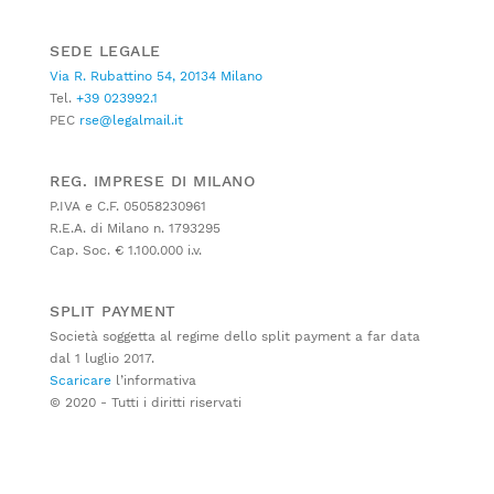
SEDE LEGALE
Via R. Rubattino 54, 20134 Milano
Tel.
+39 023992.1
PEC
rse@legalmail.it
REG. IMPRESE DI MILANO
P.IVA e C.F. 05058230961
R.E.A. di Milano n. 1793295
Cap. Soc. € 1.100.000 i.v.
SPLIT PAYMENT
Società soggetta al regime dello split payment a far data
dal 1 luglio 2017.
Scaricare
l’informativa
© 2020 - Tutti i diritti riservati