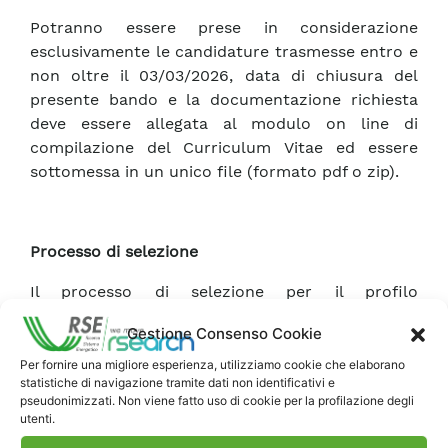
Potranno essere prese in considerazione
esclusivamente le candidature trasmesse entro e
non oltre il 03/03/2026, data di chiusura del
presente bando e la documentazione richiesta
deve essere allegata al modulo on line di
compilazione del Curriculum Vitae ed essere
sottomessa in un unico file (formato pdf o zip).
Processo di selezione
Il processo di selezione per il profilo
“Ricercatore/Ricercatrice – Sviluppo e
Gestione Consenso Cookie
sperimentazione di strumenti di intelligenza
artificiale per la gestione e il controllo di sistemi
Per fornire una migliore esperienza, utilizziamo cookie che elaborano
statistiche di navigazione tramite dati non identificativi e
cyber-fisici energetici” (rif.26.04) prevede lo
pseudonimizzati. Non viene fatto uso di cookie per la profilazione degli
svolgimento di una prova scritta in italiano
utenti.
(indicativamente della durata massima di un’ora),