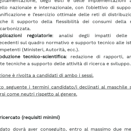
golamentazione, degli esiti e delle implementazioni a
vello nazionale e internazionale, con l’obiettivo di suppo
anificazione e l’esercizio ottimale delle reti di distribuz
che il supporto della flessibilità dei consumi della 
carbonizzata.
plicazioni regolatorie
: analisi degli impatti delle a
ecedenti sul quadro normativo e supporto tecnico alle ist
mpetenti (Ministeri, Autorità, ecc.).
oduzione tecnico-scientifica
: redazione di rapporti, ar
te tecniche a supporto delle attività di ricerca e sviluppo.
ione è rivolta a candidati di ambo i sessi.
to seguente i termini candidato/i declinati al maschile
rsi come neutri rispetto al genere.
ricercato (requisiti minimi)
idato dovrà aver conseguito, entro al massimo due me