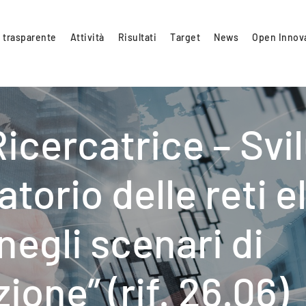
 trasparente
Attività
Risultati
Target
News
Open Innov
icercatrice – Svi
torio delle reti e
negli scenari di
one” (rif. 26.06)