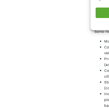
Il cand
livello
competen
Sono ri
Mo
Co
vei
Pr
(a
Co
ut
St
(c
In
pi
ba