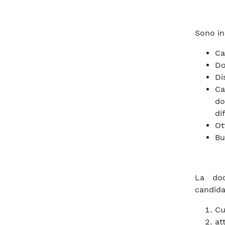
Sono in
Ca
Do
Di
Ca
do
di
Ot
Bu
La doc
candida
Cu
at