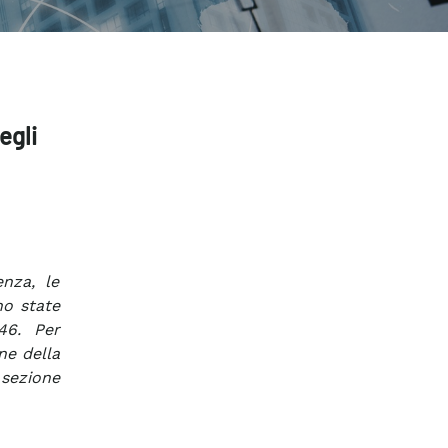
egli
enza, le
no state
.46. Per
ne della
 sezione