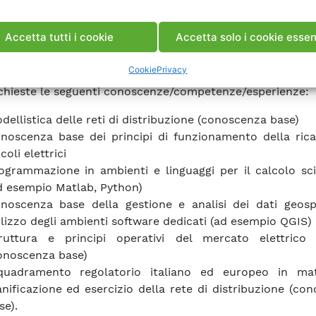
idato potrà, in alternativa, aver conseguito un Mast
/Dottorato di Ricerca nel corso del quale siano state 
ze relative ai settori applicativi esplicitati nella posizio
Accetta tutti i cookie
Accetta solo i cookie essen
Cookie
Privacy
chieste le seguenti conoscenze/competenze/esperienze:
dellistica delle reti di distribuzione (conoscenza base)
noscenza base dei principi di funzionamento della rica
coli elettrici
ogrammazione in ambienti e linguaggi per il calcolo sci
d esempio Matlab, Python)
noscenza base della gestione e analisi dei dati geosp
ilizzo degli ambienti software dedicati (ad esempio QGIS)
ruttura e principi operativi del mercato elettrico i
onoscenza base)
quadramento regolatorio italiano ed europeo in mat
anificazione ed esercizio della rete di distribuzione (co
se).