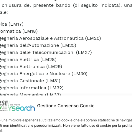
 chiusura del presente bando (di seguito indicata), un
ale:
sica (LM17)
formatica (LM18)
gegneria Aerospaziale e Astronautica (LM20)
gegneria dell’Automazione (LM25)
gegneria delle Telecomunicazioni (LM27)
gegneria Elettrica (LM28)
gegneria Elettronica (LM29)
gegneria Energetica e Nucleare (LM30)
gegneria Gestionale (LM31)
gegneria Informatica (LM32)
gegneria Meccanica (LM33)
tematica (LM40)
Gestione Consenso Cookie
dellistica matematico-fisica per l’ingegneria (LM44).
e una migliore esperienza, utilizziamo cookie che elaborano statistiche di naviga
ti non identificativi e pseudonimizzati. Non viene fatto uso di cookie per la profil
i.