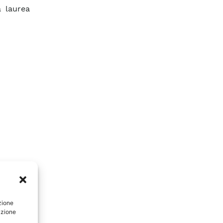
a laurea
zione
azione