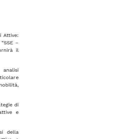
 Attive:
o “SSE –
rnirà il
analisi
ticolare
bilità,
tegie di
attive e
si della