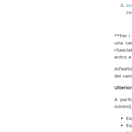
au
co
**Per i 
una cer
rilascia
entro e 
All’esi
dei cand
Ulterior
A parit
minimi)
Es
Es