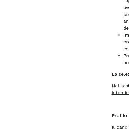
re
li
pi
an
de
Im
pr
co
Pr
no
La selez
Nel tes
intende
Profilo 
Il cand