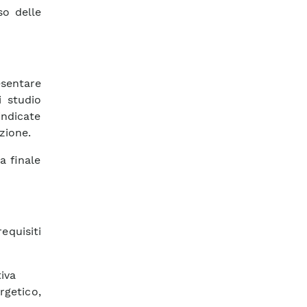
so delle
resentare
i studio
indicate
zione.
a finale
equisiti
iva
rgetico,