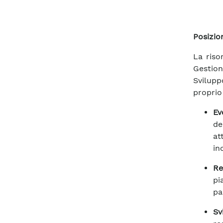
Posizio
La riso
Gestion
Svilupp
proprio 
Ev
de
at
in
Re
pi
pa
Sv