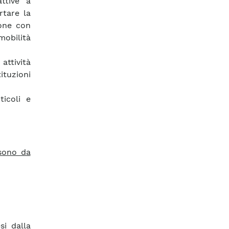
ttive a
rtare la
ione con
mobilità
ttività
ituzioni
ticoli e
 sono da
si dalla