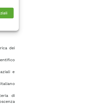
er di II
maturate
ne.
ziali
rica dei
entifico
aziali e
taliano
eria di
noscenza