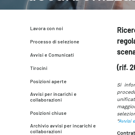
Lavora con noi
Ricer
regola
Processo di selezione
scena
Avvisi e Comunicati
(rif. 
Tirocini
Posizioni aperte
Si info
procedu
Avvisi per incarichi e
unifica
collaborazioni
maggior
Posizioni chiuse
selezio
“
Avvisi 
Archivio avvisi per incarichi e
collaborazioni
Contrat