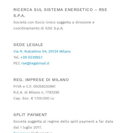
RICERCA SUL SISTEMA ENERGETICO – RSE
S.P.A.
Società con Socio Unico soggetta a direzione e
coordinamento di GSE S.p.A.
SEDE LEGALE
Via R. Rubattino 54, 20134 Milano
Tel.
+39 023992.1
PEC
rse@legalmail.it
REG. IMPRESE DI MILANO
P.IVA e C.F. 05058230961
R.E.A. di Milano n. 1793295
Cap. Soc. € 1.100.000 i.v.
SPLIT PAYMENT
Società soggetta al regime dello split payment a far data
dal 1 luglio 2017.