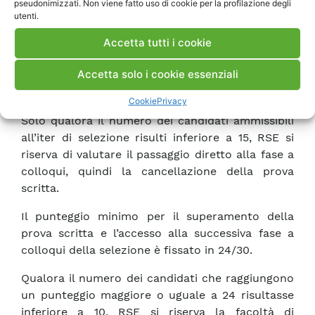
pseudonimizzati. Non viene fatto uso di cookie per la profilazione degli
piattaforma Moodle e-learning RSE. Ai candidati
utenti.
ammessi a partecipare alla prova scritta potrà
essere richiesto di trasmettere a RSE un
Accetta tutti i cookie
documento di identità, al fine di consentire il loro
Accetta solo i cookie essenziali
riconoscimento prima dello svolgimento della
prova stessa.
Cookie
Privacy
Solo qualora il numero dei candidati ammissibili
all’iter di selezione risulti inferiore a 15, RSE si
riserva di valutare il passaggio diretto alla fase a
colloqui, quindi la cancellazione della prova
scritta.
Il punteggio minimo per il superamento della
prova scritta e l’accesso alla successiva fase a
colloqui della selezione è fissato in 24/30.
Qualora il numero dei candidati che raggiungono
un punteggio maggiore o uguale a 24 risultasse
inferiore a 10, RSE si riserva la facoltà di