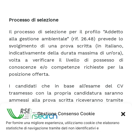
Processo di selezione
Il processo di selezione per il profilo “Addetto
alla gestione ambientale” (rif. 26.48) prevede lo
svolgimento di una prova scritta (in italiano,
indicativamente della durata massima di un’ora),
volta a verificare il livello di possesso di
conoscenze e/o competenze richieste per la
posizione offerta.
I candidati che in base all’esame del CV
trasmesso con la propria candidatura saranno
ammessi alla prova scritta riceveranno tramite
mail, entro una settimana dalla chiusura del
Gestione Consenso Cookie
bando, indicazioni relative alle specifiche
modalità di partecipazione e svolgimento della
Per fornire una migliore esperienza, utilizziamo cookie che elaborano
prova, che sarà erogata a distanza su
statistiche di navigazione tramite dati non identificativi e