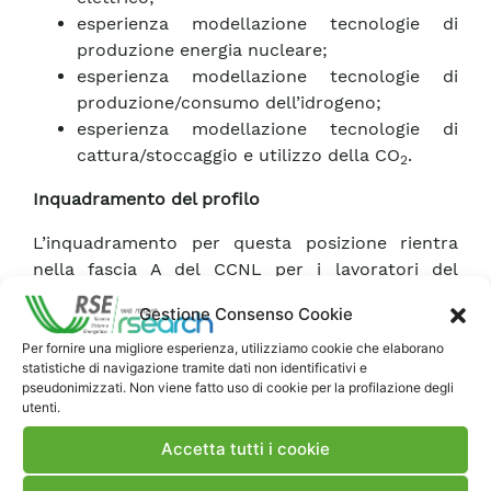
esperienza modellazione tecnologie di
produzione energia nucleare;
esperienza modellazione tecnologie di
produzione/consumo dell’idrogeno;
esperienza modellazione tecnologie di
cattura/stoccaggio e utilizzo della CO
.
2
Inquadramento del profilo
L’inquadramento per questa posizione rientra
nella fascia A del CCNL per i lavoratori del
settore elettrico, con una retribuzione annua
Gestione Consenso Cookie
lorda compresa tra € 40.050,53 (categoria A1) e €
46.791,81 (categoria ASS), distribuita su 14
Per fornire una migliore esperienza, utilizziamo cookie che elaborano
statistiche di navigazione tramite dati non identificativi e
mensilità.
pseudonimizzati. Non viene fatto uso di cookie per la profilazione degli
utenti.
Accetta tutti i cookie