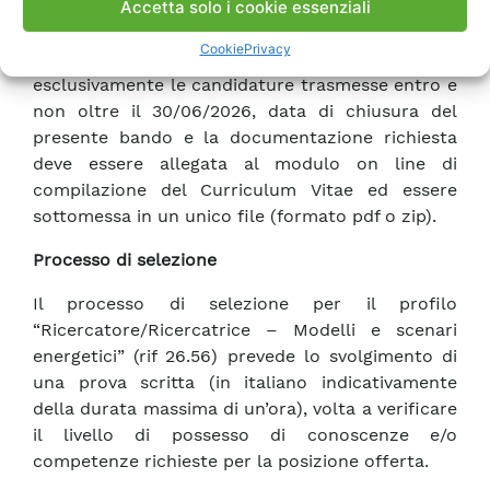
Accetta solo i cookie essenziali
Termine per la presentazione delle candidature
Cookie
Privacy
Potranno essere prese in considerazione
esclusivamente le candidature trasmesse entro e
non oltre il 30/06/2026, data di chiusura del
presente bando e la documentazione richiesta
deve essere allegata al modulo on line di
compilazione del Curriculum Vitae ed essere
sottomessa in un unico file (formato pdf o zip).
Processo di selezione
Il processo di selezione per il profilo
“Ricercatore/Ricercatrice – Modelli e scenari
energetici” (rif 26.56) prevede lo svolgimento di
una prova scritta (in italiano indicativamente
della durata massima di un’ora), volta a verificare
il livello di possesso di conoscenze e/o
competenze richieste per la posizione offerta.