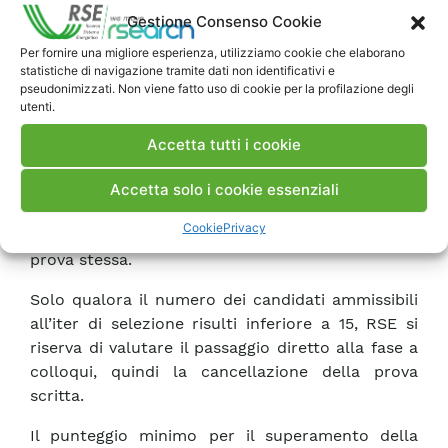
ammessi alla prova scritta riceveranno tramite
Gestione Consenso Cookie
mail, entro una settimana dalla chiusura del
Per fornire una migliore esperienza, utilizziamo cookie che elaborano
bando, indicazioni relative alle specifiche
statistiche di navigazione tramite dati non identificativi e
pseudonimizzati. Non viene fatto uso di cookie per la profilazione degli
modalità di partecipazione e svolgimento della
utenti.
prova, che sarà erogata a distanza su
piattaforma Moodle e-learning RSE. Ai candidati
Accetta tutti i cookie
ammessi a partecipare alla prova scritta potrà
essere richiesto di trasmettere a RSE un
Accetta solo i cookie essenziali
documento di identità, al fine di consentire il loro
Cookie
Privacy
riconoscimento prima dello svolgimento della
prova stessa.
Solo qualora il numero dei candidati ammissibili
all’iter di selezione risulti inferiore a 15, RSE si
riserva di valutare il passaggio diretto alla fase a
colloqui, quindi la cancellazione della prova
scritta.
Il punteggio minimo per il superamento della