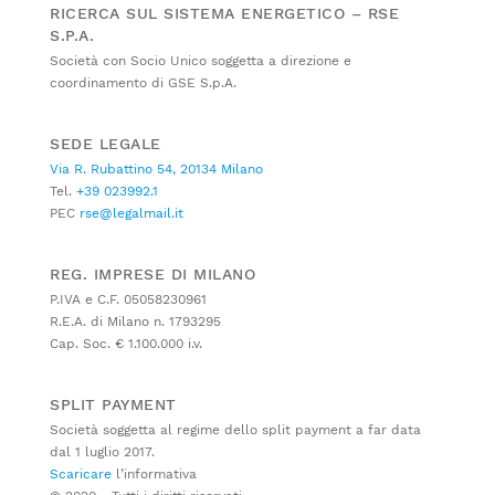
RICERCA SUL SISTEMA ENERGETICO – RSE
S.P.A.
Società con Socio Unico soggetta a direzione e
coordinamento di GSE S.p.A.
SEDE LEGALE
Via R. Rubattino 54, 20134 Milano
Tel.
+39 023992.1
PEC
rse@legalmail.it
REG. IMPRESE DI MILANO
P.IVA e C.F. 05058230961
R.E.A. di Milano n. 1793295
Cap. Soc. € 1.100.000 i.v.
SPLIT PAYMENT
Società soggetta al regime dello split payment a far data
dal 1 luglio 2017.
Scaricare
l’informativa