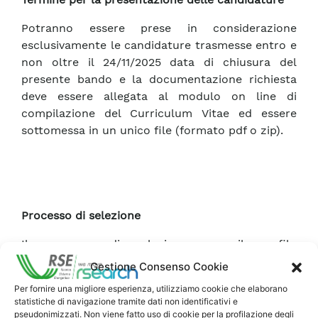
Potranno essere prese in considerazione
esclusivamente le candidature trasmesse entro e
non oltre il 24/11/2025 data di chiusura del
presente bando e la documentazione richiesta
deve essere allegata al modulo on line di
compilazione del Curriculum Vitae ed essere
sottomessa in un unico file (formato pdf o zip).
Processo di selezione
Il processo di selezione per il profilo
“Ricercatore/Ricercatrice – Valorizzazione dei
Gestione Consenso Cookie
risultati di progetti di ricerca applicata nel
Per fornire una migliore esperienza, utilizziamo cookie che elaborano
settore delle tecnologie energetiche” (rif.
statistiche di navigazione tramite dati non identificativi e
SFE3_2025_Mission Innovation) prevede lo
pseudonimizzati. Non viene fatto uso di cookie per la profilazione degli