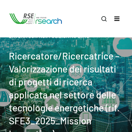
LAVORA CON NOI/POSIZIONI APERTE
Ricercatore/Ricercatrice –
Valorizzazione dei risultati
di progetti di ricerca
applicata nel settore delle
tecnologie energetiche (rif.
SFE3_2025_Mission