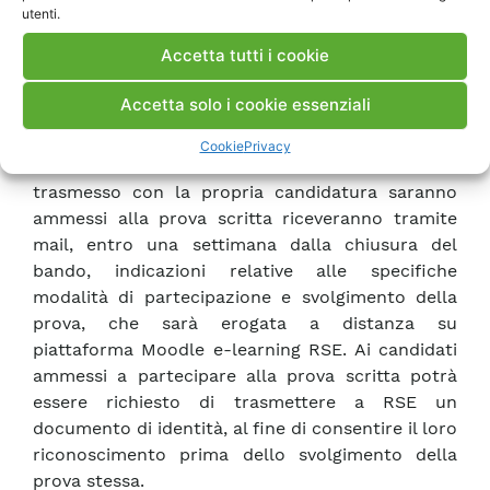
utenti.
svolgimento di una prova scritta (in italiano,
indicativamente della durata massima di un’ora),
Accetta tutti i cookie
volta a verificare il livello di possesso di
conoscenze e/o competenze richieste per la
Accetta solo i cookie essenziali
posizione offerta.
Cookie
Privacy
I candidati che in base all’esame del CV
trasmesso con la propria candidatura saranno
ammessi alla prova scritta riceveranno tramite
mail, entro una settimana dalla chiusura del
bando, indicazioni relative alle specifiche
modalità di partecipazione e svolgimento della
prova, che sarà erogata a distanza su
piattaforma Moodle e-learning RSE. Ai candidati
ammessi a partecipare alla prova scritta potrà
essere richiesto di trasmettere a RSE un
documento di identità, al fine di consentire il loro
riconoscimento prima dello svolgimento della
prova stessa.