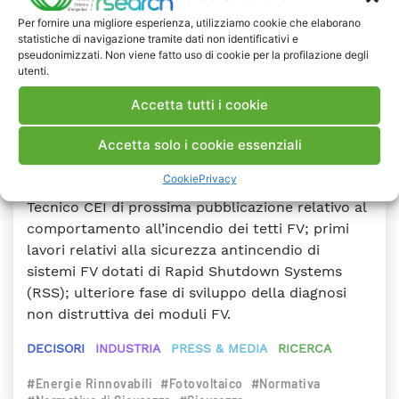
protocolli di prova e i risultati dei
Per fornire una migliore esperienza, utilizziamo cookie che elaborano
test per tetti e facciate FV quali
statistiche di navigazione tramite dati non identificativi e
pseudonimizzati. Non viene fatto uso di cookie per la profilazione degli
sistemi elettrici attivi
utenti.
Questo documento contiene, principalmente,
Accetta tutti i cookie
contributi allo sviluppo di criteri e metodi per la
valutazione della sicurezza antincendio dei
Accetta solo i cookie essenziali
sistemi fotovoltaici (FV). In particolare, risulta
Cookie
Privacy
suddiviso in tre parti sostanziali: Rapporto
Tecnico CEI di prossima pubblicazione relativo al
comportamento all’incendio dei tetti FV; primi
lavori relativi alla sicurezza antincendio di
sistemi FV dotati di Rapid Shutdown Systems
(RSS); ulteriore fase di sviluppo della diagnosi
non distruttiva dei moduli FV.
DECISORI
INDUSTRIA
PRESS & MEDIA
RICERCA
#Energie Rinnovabili
#Fotovoltaico
#Normativa