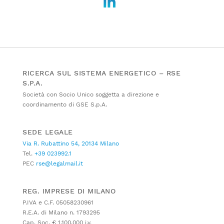
RICERCA SUL SISTEMA ENERGETICO – RSE
S.P.A.
Società con Socio Unico soggetta a direzione e
coordinamento di GSE S.p.A.
SEDE LEGALE
Via R. Rubattino 54, 20134 Milano
Tel.
+39 023992.1
PEC
rse@legalmail.it
REG. IMPRESE DI MILANO
P.IVA e C.F. 05058230961
R.E.A. di Milano n. 1793295
Cap. Soc. € 1.100.000 i.v.