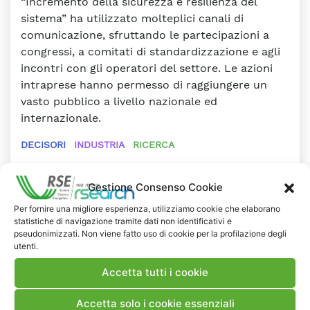
“Incremento della sicurezza e resilienza del
sistema” ha utilizzato molteplici canali di
comunicazione, sfruttando le partecipazioni a
congressi, a comitati di standardizzazione e agli
incontri con gli operatori del settore. Le azioni
intraprese hanno permesso di raggiungere un
vasto pubblico a livello nazionale ed
internazionale.
DECISORI
INDUSTRIA
RICERCA
#Cyber Anomaly Detection
#Cyber Attack Forecast
#Cybersecurity
#Cybersecurity Assessment
Gestione Consenso Cookie
#Cybersecurity Operation
Per fornire una migliore esperienza, utilizziamo cookie che elaborano
#Cybersecurity Performance Testing
statistiche di navigazione tramite dati non identificativi e
#Energy Cybersecurity Standards
#ICT
#Normativa
pseudonimizzati. Non viene fatto uso di cookie per la profilazione degli
#Settore Industriale
utenti.
Accetta tutti i cookie
RAPPORTI
DELIVERABLE
Accetta solo i cookie essenziali