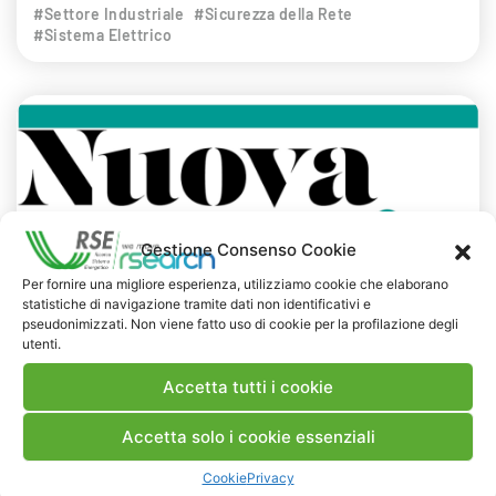
#Settore Industriale
#Sicurezza della Rete
#Sistema Elettrico
Gestione Consenso Cookie
Per fornire una migliore esperienza, utilizziamo cookie che elaborano
statistiche di navigazione tramite dati non identificativi e
pseudonimizzati. Non viene fatto uso di cookie per la profilazione degli
utenti.
NEWS
RASSEGNA STAMPA
Accetta tutti i cookie
31 AGOSTO 2024
Accetta solo i cookie essenziali
Pianificare il sistema elettrico nella
transizione
Cookie
Privacy