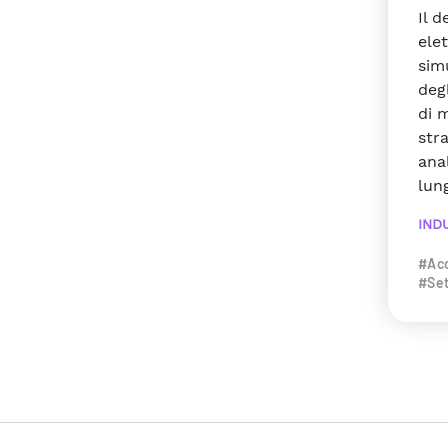
Il d
ele
sim
degl
di 
str
anal
lun
IND
#Acc
#Set