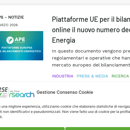
WS
NOTIZIE
Piattaforme UE per il bil
ARZO 2026
online il nuovo numero deg
Energia
In questo documento vengono prese
regolamentari e operative che han
mercato europeo del bilanciamen
INDUSTRIA
PRESS & MEDIA
RICERCA
#Mercati energetici
#Mercato Elettri
Gestione Consenso Cookie
e una migliore esperienza, utilizziamo cookie che elaborano statistiche di naviga
ti non identificativi e pseudonimizzati. Non viene fatto uso di cookie per la profil
i.
GETTI
RICERCA DI
Mercati energetici e rego
TEMA