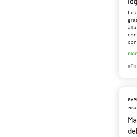
log
La d
gra
alla
cont
con
RIC
#Fle
RAP
2024
Ma
de