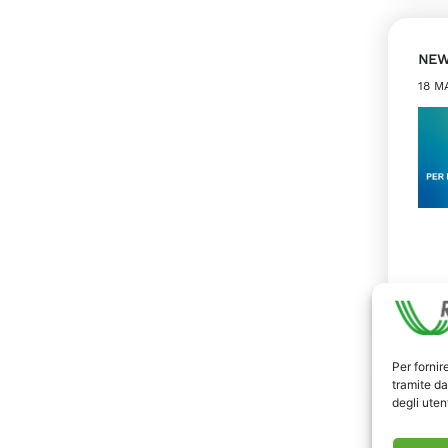
NE
18 M
Per fornir
tramite da
degli utent
PRO
SIS