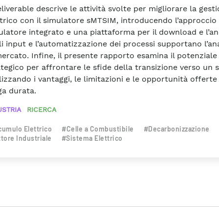
eliverable descrive le attività svolte per migliorare la gest
ttrico con il simulatore sMTSIM, introducendo l’approccio f
ulatore integrato e una piattaforma per il download e l’ana
i input e l’automatizzazione dei processi supportano l’ana
mercato. Infine, il presente rapporto esamina il potenzial
ategico per affrontare le sfide della transizione verso un 
izzando i vantaggi, le limitazioni e le opportunità offerte
ga durata.
USTRIA
RICERCA
umulo Elettrico
#Celle a Combustibile
#Decarbonizzazione
tore Industriale
#Sistema Elettrico