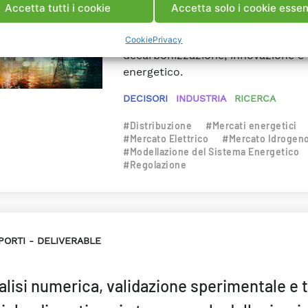
Il Progetto analizza l’evoluzione d
Accetta tutti i cookie
Accetta solo i cookie essen
energetici europei e italiani, con 
regolatori e dei decisori politici e 
Cookie
Privacy
decarbonizzazione, innovazione e f
energetico.
DECISORI
INDUSTRIA
RICERCA
#Distribuzione
#Mercati energetici
#Mercato Elettrico
#Mercato Idrogen
#Modellazione del Sistema Energetico
#Regolazione
PORTI
DELIVERABLE
alisi numerica, validazione sperimentale e 