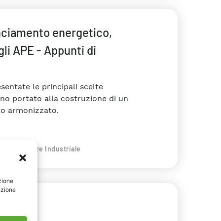
anciamento energetico,
li APE - Appunti di
ntate le principali scelte
no portato alla costruzione di un
to armonizzato.
co
#Settore Industriale
zione
azione
lazione