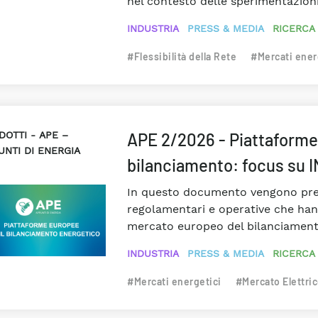
nel contesto delle sperimentazioni
INDUSTRIA
PRESS & MEDIA
RICERCA
#Flessibilità della Rete
#Mercati ener
DOTTI
APE –
APE 2/2026 - Piattaforme 
UNTI DI ENERGIA
bilanciamento: focus su 
In questo documento vengono prese
regolamentari e operative che han
mercato europeo del bilanciamen
INDUSTRIA
PRESS & MEDIA
RICERCA
#Mercati energetici
#Mercato Elettri