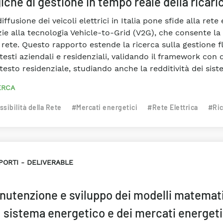
iche di gestione in tempo reale della ricarica
iffusione dei veicoli elettrici in Italia pone sfide alla re
zie alla tecnologia Vehicle-to-Grid (V2G), che consente la
 rete. Questo rapporto estende la ricerca sulla gestione fles
esti aziendali e residenziali, validando il framework con da
testo residenziale, studiando anche la redditività dei sist
ERCA
ssibilità della Rete
#Mercati energetici
#Rete Elettrica
#Ric
PORTI
DELIVERABLE
nutenzione e sviluppo dei modelli matematici
l sistema energetico e dei mercati energeti