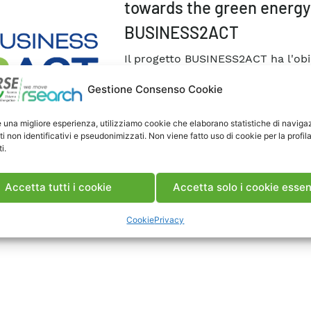
towards the green energy 
BUSINESS2ACT
Il progetto BUSINESS2ACT ha l'obie
energetica delle imprese e support
Gestione Consenso Cookie
recepimento della Direttiva sull'Ef
DECISORI
RICERCA
e una migliore esperienza, utilizziamo cookie che elaborano statistiche di naviga
ti non identificativi e pseudonimizzati. Non viene fatto uso di cookie per la profil
#Action Plan
#Decisori Politici
#Di
i.
#Direttiva Efficienza Energetica
#Eff
#Standardizzazione
Accetta tutti i cookie
Accetta solo i cookie essen
Cookie
Privacy