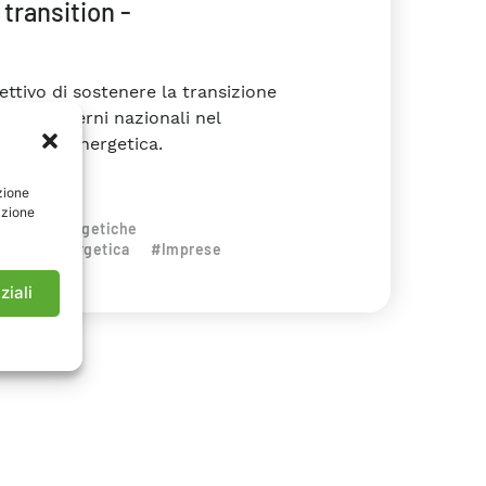
transition -
ttivo di sostenere la transizione
are i governi nazionali nel
ficienza Energetica.
zione
azione
agnosi Energetiche
icienza Energetica
#Imprese
ziali