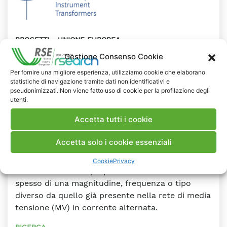
PROGETTI
UNIONE EUROPEA
2023
Gestione Consenso Cookie
ADMIT - Characterisation of AC and
Per fornire una migliore esperienza, utilizziamo cookie che elaborano
statistiche di navigazione tramite dati non identificativi e
DC MV instrument transformers in
pseudonimizzati. Non viene fatto uso di cookie per la profilazione degli
utenti.
extended frequency range up to 150
Accetta tutti i cookie
kHz
Accetta solo i cookie essenziali
L'incremento dell'uso di energia rinnovabile ha
posto tensioni sulle reti elettriche. Fonti solari,
Cookie
Privacy
eoliche o di altro tipo producono elettricità
spesso di una magnitudine, frequenza o tipo
diverso da quello già presente nella rete di media
tensione (MV) in corrente alternata.
RICERCA