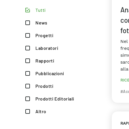
An
Tutti
co
News
fot
Progetti
Nel 
Laboratori
freq
sim
Rapporti
sar
all
Pubblicazioni
RIC
Prodotti
#Acc
Prodotti Editoriali
Altro
RAP