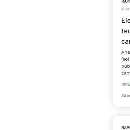
RAP
2021
Ele
te
ca
Ana
(sol
pub
cant
RIC
#Acc
RAP