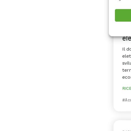
RAP
2021
Ra
ele
Il d
elet
svil
ter
econ
RIC
#Ac