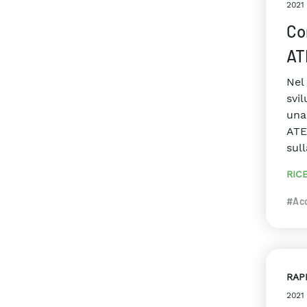
2021
Con
AT
Nel
svi
una
ATES
sull
RIC
#Ac
RAP
2021