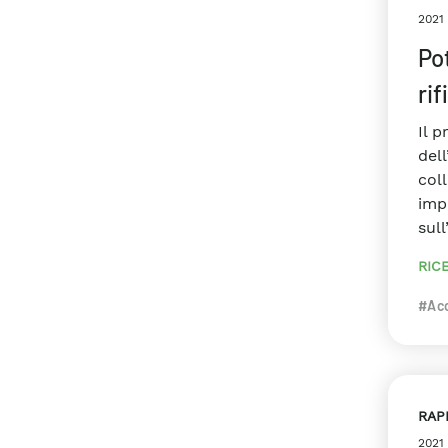
2021
Pot
rif
Il p
dell
coll
imp
sull
RIC
#Ac
RAP
2021