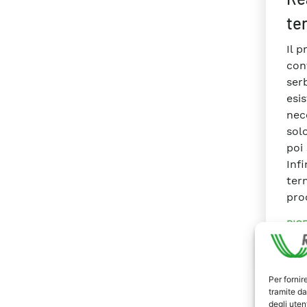
te
Il p
con
ser
esi
nece
sol
poi
Inf
term
pro
RIC
#Ac
Per fornir
tramite da
degli utent