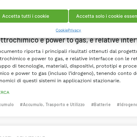
PORTI
RAPPORTO DI SINTESI
Accetta tutti i cookie
Accetta solo i cookie essen
pporto di Sintesi 2021 del Progetto 1.2 “Si
Cookie
Privacy
ttrochimico e power to gas, e relative inter
ocumento riporta i principali risultati ottenuti dal proget
trochimico e power to gas, e relative interfacce con le reti
uppo di tecnologie, materiali, dispositivi, prototipi e pro
mico e power to gas (incluso l’idrogeno), tenendo conto de
omici di questi sistemi in applicazioni stazionarie.
ERCA
cumulo
#Accumulo, Trasporto e Utilizzo
#Batterie
#Idrogen