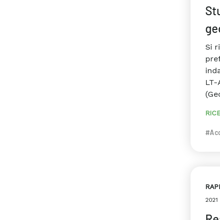
Stu
ge
Si r
pref
ind
LT-
(Geo
RIC
#Ac
RAP
2021
Re