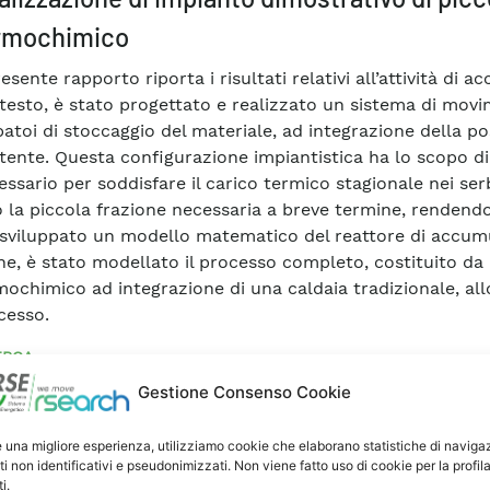
rmochimico
resente rapporto riporta i risultati relativi all’attività d
testo, è stato progettato e realizzato un sistema di movi
batoi di stoccaggio del materiale, ad integrazione della p
stente. Questa configurazione impiantistica ha lo scopo di 
ssario per soddisfare il carico termico stagionale nei serb
o la piccola frazione necessaria a breve termine, rendendo
 sviluppato un modello matematico del reattore di accumu
ine, è stato modellato il processo completo, costituito da 
ochimico ad integrazione di una caldaia tradizionale, allo
cesso.
ERCA
Gestione Consenso Cookie
cumulo
#Accumulo, Trasporto e Utilizzo
e una migliore esperienza, utilizziamo cookie che elaborano statistiche di naviga
ti non identificativi e pseudonimizzati. Non viene fatto uso di cookie per la profil
i.