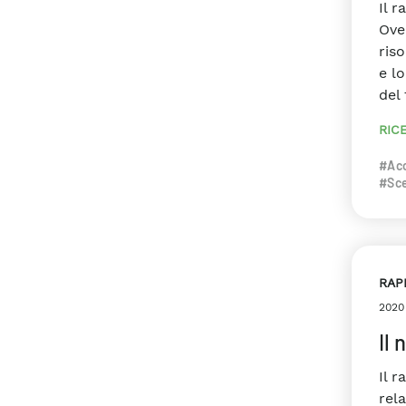
Il 
Ove
ris
e l
del 
RIC
#Ac
#Sce
RAP
2020
Il 
Il r
rela