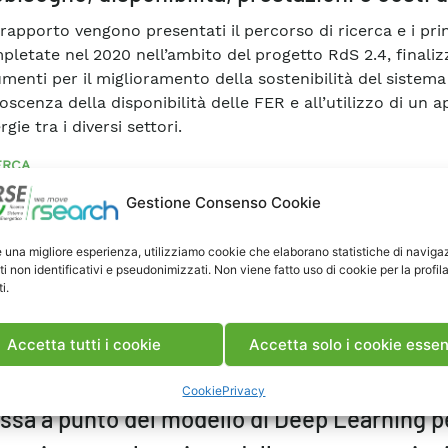
rapporto vengono presentati il percorso di ricerca e i princi
pletate nel 2020 nell’ambito del progetto RdS 2.4, finaliz
umenti per il miglioramento della sostenibilità del sistem
scenza della disponibilità delle FER e all’utilizzo di un a
rgie tra i diversi settori.
ERCA
Gestione Consenso Cookie
umulo Elettrico
#Energie Rinnovabili
#Fotovoltaico
#Geo D
nari di Sviluppo
#Sistema Elettrico
#Sistemi di Accumulo
#
eriscaldamento
e una migliore esperienza, utilizziamo cookie che elaborano statistiche di naviga
ti non identificativi e pseudonimizzati. Non viene fatto uso di cookie per la profil
i.
Accetta tutti i cookie
Accetta solo i cookie essen
PORTI
DELIVERABLE
Cookie
Privacy
ssa a punto del modello di Deep Learning pe