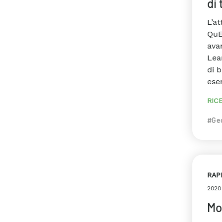
di
L’a
QuE
ava
Lea
di b
eser
RIC
#Ge
RAP
2020
Mod