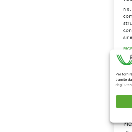
Nel 
com
str
cono
sine
RIC
#Acc
#Sce
#Tel
Per fornir
tramite da
degli utent
RAP
2020
Me