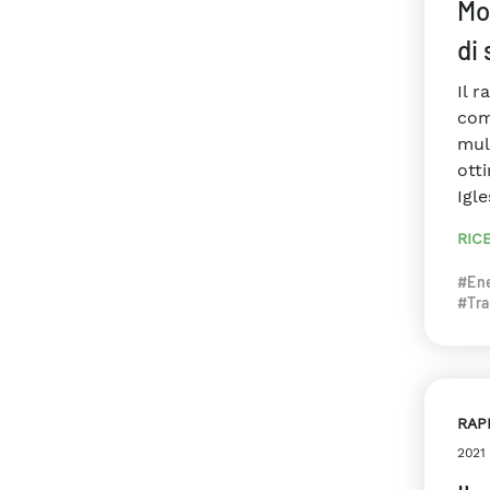
Mo
di 
Il 
com
mul
otti
Igle
RIC
#Ene
#Tra
RAP
2021