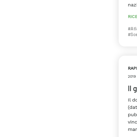
naz
RIC
#Atl
#Sce
RAP
2019
Il
Il 
(da
pubb
vinc
man