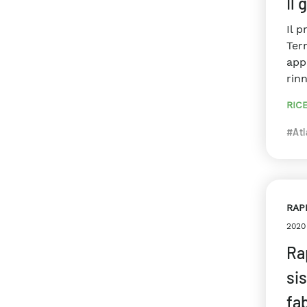
Il
Il p
Terr
app
rinn
RIC
#Atl
RAP
2020
Ra
sis
fab