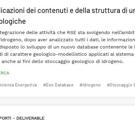
icazioni dei contenuti e della struttura di u
ologiche
ntegrazione delle attività che RSE sta svolgendo nell’ambi
’idrogeno, dopo aver analizzato tutti i dati, le informazion
disposto lo sviluppo di un nuovo database contenente le i
di di carattere geologico-modellistico applicati al siste
i anche ai fini dello stoccaggio geologico di idrogeno.
ERCA
icienza Energetica
#Geo Database
#Idrogeno
#Stoccaggio 
PORTI
DELIVERABLE