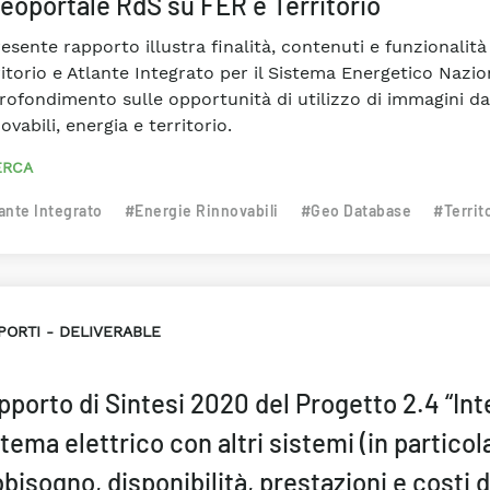
 geoportale RdS su FER e Territorio
resente rapporto illustra finalità, contenuti e funzionali
itorio e Atlante Integrato per il Sistema Energetico Nazio
rofondimento sulle opportunità di utilizzo di immagini da 
ovabili, energia e territorio.
ERCA
ante Integrato
#Energie Rinnovabili
#Geo Database
#Territ
PORTI
DELIVERABLE
pporto di Sintesi 2020 del Progetto 2.4 “In
tema elettrico con altri sistemi (in particola
bisogno, disponibilità, prestazioni e costi 