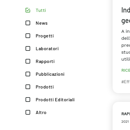
Ind
Tutti
ge
News
A i
Progetti
dell
pre
Laboratori
stu
util
Rapporti
RIC
Pubblicazioni
#Eff
Prodotti
Prodotti Editoriali
Altro
RAP
2021