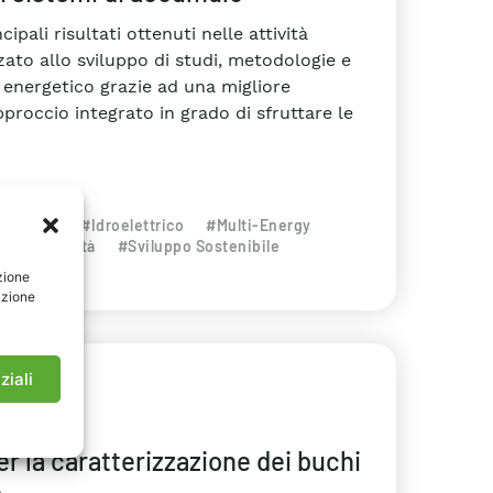
pali risultati ottenuti nelle attività
zato allo sviluppo di studi, metodologie e
a energetico grazie ad una migliore
pproccio integrato in grado di sfruttare le
atabase
#Idroelettrico
#Multi-Energy
Sostenibilità
#Sviluppo Sostenibile
zione
azione
ziali
r la caratterizzazione dei buchi