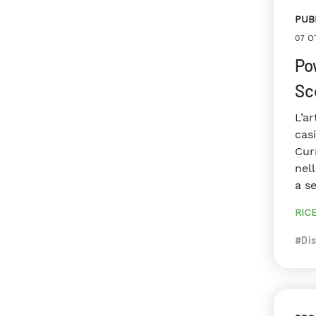
PUB
07 O
Po
Sc
L’ar
cas
Curr
nell
a se
RIC
#Dis