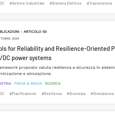
DC
#Settore Industriale
#Sistema Elettrico
#Trasmissione
BLICAZIONI
ARTICOLO ISI
TTOBRE 2024
ols for Reliability and Resilience-Oriented 
/DC power systems
framework proposto valuta resilienza e sicurezza in sistemi
imizzazione e simulazione.
USTRIA
PRESS & MEDIA
RICERCA
DC
#Pianificazione
#Resilienza
#Sicurezza
#Simulazione 