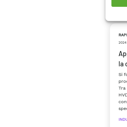
#Ret
RAP
2024
Ap
la
Si f
pro
Tra
HVD
con
spec
IND