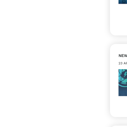
NE
23 A