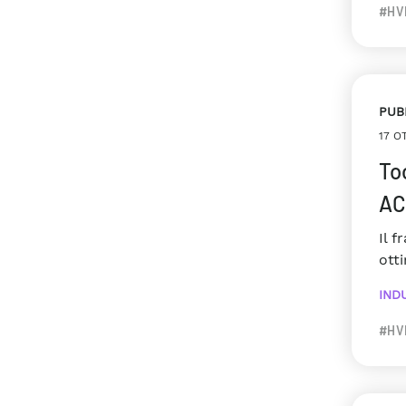
#HV
PUB
17 O
To
AC
Il 
ott
IND
#HV