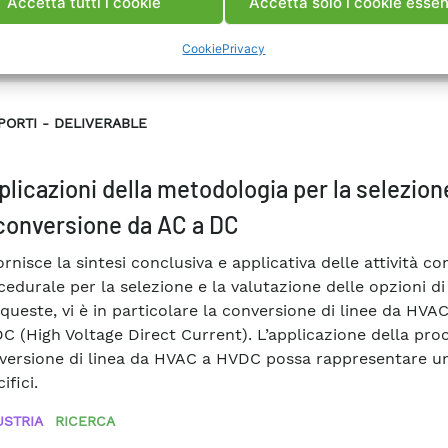
Accetta tutti i cookie
Accetta solo i cookie essen
e Elettrica
#Settore Industriale
Cookie
Privacy
PORTI
DELIVERABLE
plicazioni della metodologia per la selezione
 conversione da AC a DC
ornisce la sintesi conclusiva e applicativa delle attività 
cedurale per la selezione e la valutazione delle opzioni di
 queste, vi è in particolare la conversione di linee da HVA
C (High Voltage Direct Current). L’applicazione della pr
versione di linea da HVAC a HVDC possa rappresentare un
ifici.
USTRIA
RICERCA