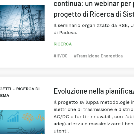
continua: un webinar per p
progetto di Ricerca di Si
Il seminario organizzato da RSE, U
di Padova.
RICERCA
#HVDC
#Transizione Energetica
GETTI
RICERCA DI
Evoluzione nella pianificaz
TEMA
Il progetto sviluppa metodologie in
elettriche di trasmissione e distr
AC/DC e fonti rinnovabili, con l’obi
adeguatezza e massimizzare i benefi
utenti.