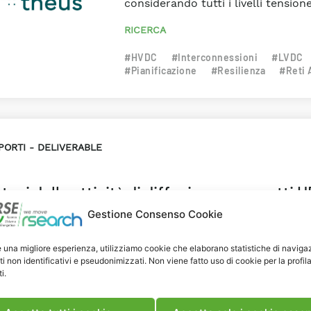
considerando tutti i livelli tensione
RICERCA
#HVDC
#Interconnessioni
#LVDC
#Pianificazione
#Resilienza
#Reti 
PORTI
DELIVERABLE
tesi delle attività di diffusione e progetti 
Gestione Consenso Cookie
documento si riportano le attività di diffusione svolte nel
porto alla normativa tecnica” del progetto 2.3 “Evoluzion
e una migliore esperienza, utilizziamo cookie che elaborano statistiche di naviga
cizio delle reti elettriche” e la sintesi dei progetti UE corr
ti non identificativi e pseudonimizzati. Non viene fatto uso di cookie per la profil
i.
ISORI
INDUSTRIA
RICERCA
luzione della Rete Elettrica
#HVDC
#Misure Elettriche
#Nor