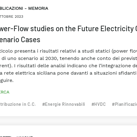
BLICAZIONI
MEMORIA
TTOBRE 2023
wer-Flow studies on the Future Electricity G
enario Cases
ticolo presenta i risultati relativi a studi statici (power flow
i di uno scenario al 2030, tenendo anche conto dei previst
ent). I risultati delle analisi indicano che l’integrazione 
a rete elettrica siciliana pone davanti a situazioni sfidan
guire.
ERCA
tribuzione in C.C.
#Energie Rinnovabili
#HVDC
#Pianificaz