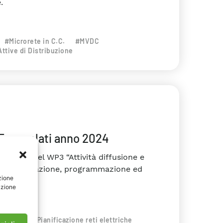
.
#Microrete in C.C.
#MVDC
Attive di Distribuzione
UE correlati anno 2024
l’ambito del WP3 “Attività diffusione e
e, pianificazione, programmazione ed
zione
elati.
azione
mativa
#Pianificazione reti elettriche