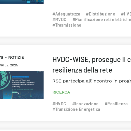
#Adeguatezza
#Distribuzione
#HV
#MVDC
#Pianificazione reti elettrich
#Trasmissione
WS
NOTIZIE
HVDC-WISE, prosegue il ci
PRILE 2025
resilienza della rete
RSE partecipa all’incontro in progr
RICERCA
#HVDC
#Innovazione
#Resilienza
#Transizione Energetica