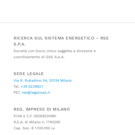
RICERCA SUL SISTEMA ENERGETICO – RSE
S.P.A.
Società con Socio Unico soggetta a direzione e
coordinamento di GSE S.p.A.
SEDE LEGALE
Via R. Rubattino 54, 20134 Milano
Tel.
+39 023992.1
PEC
rse@legalmail.it
REG. IMPRESE DI MILANO
P.IVA e C.F. 05058230961
R.E.A. di Milano n. 1793295
Cap. Soc. € 1.100.000 i.v.