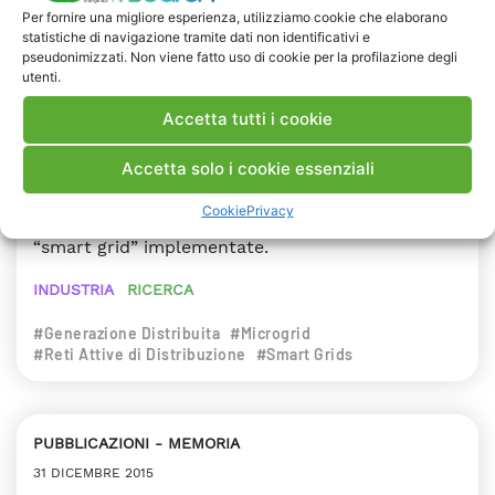
Nell’ambito del progetto “Smart Grid Lambrate
Per fornire una migliore esperienza, utilizziamo cookie che elaborano
sono state implementate nella rete MT nuove
statistiche di navigazione tramite dati non identificativi e
pseudonimizzati. Non viene fatto uso di cookie per la profilazione degli
funzionalità che permettono il controllo remoto
utenti.
dalla Cabina primaria degli utenti attivi connessi
al fine di realizzare e testare una gestione
Accetta tutti i cookie
intelligente della rete stessa. La Test Facility di
Generazione Distribuita di RSE è stata gestita
Accetta solo i cookie essenziali
come utente attivo ed ha permesso di
Cookie
Privacy
sperimentare con successo le nuove funzioni
“smart grid” implementate.
INDUSTRIA
RICERCA
#Generazione Distribuita
#Microgrid
#Reti Attive di Distribuzione
#Smart Grids
PUBBLICAZIONI
MEMORIA
31 DICEMBRE 2015