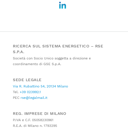
RICERCA SUL SISTEMA ENERGETICO – RSE
S.P.A.
Società con Socio Unico soggetta a direzione e
coordinamento di GSE S.p.A.
SEDE LEGALE
Via R. Rubattino 54, 20134 Milano
Tel.
+39 023992.1
PEC
rse@legalmail.it
REG. IMPRESE DI MILANO
P.IVA e C.F. 05058230961
R.E.A. di Milano n. 1793295