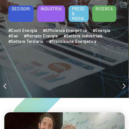
DECISORI
INDUSTRIA
PRESS
RICERCA
&
MEDIA
#Costi Energia
#Efficienza Energetica
#Energia
#Gas
#Mercato Energia
#Settore Industriale
#Settore Terziario
#Transizione Energetica