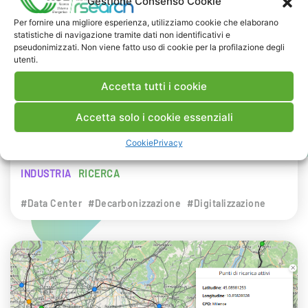
Gestione Consenso Cookie
NEWS
Per fornire una migliore esperienza, utilizziamo cookie che elaborano
statistiche di navigazione tramite dati non identificativi e
29 LUGLIO 2026
pseudonimizzati. Non viene fatto uso di cookie per la profilazione degli
Presentazione del Rapporto Innov-E
utenti.
2026
Accetta tutti i cookie
RSE è intervenuta sul tema dell’innovazione
Accetta solo i cookie essenziali
energetica nell’ambito del convegno targato I-
Cookie
Privacy
Com.
INDUSTRIA
RICERCA
#Data Center
#Decarbonizzazione
#Digitalizzazione