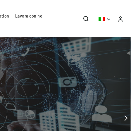
ation
Lavora con noi
PRODOTTI_EDITORIALI - MONOGRAFIA RSEVI
Il terziario pri
energetica: pat
consumi e solu
Disponibile online la nuova monografia 
energetica e della sostenibilità aziendal