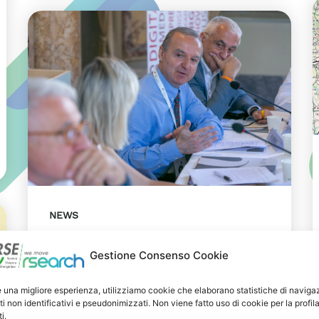
NEWS
29 LUGLIO 2026
Gestione Consenso Cookie
Presentazione del Rapporto
Innov-E 2026
e una migliore esperienza, utilizziamo cookie che elaborano statistiche di naviga
ti non identificativi e pseudonimizzati. Non viene fatto uso di cookie per la profil
RSE è intervenuta sul tema
i.