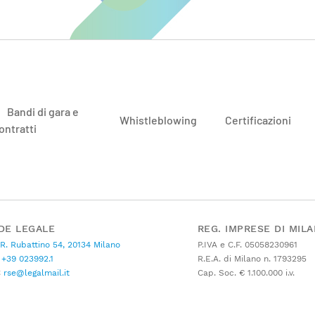
Bandi di gara e
Whistleblowing
Certificazioni
ontratti
DE LEGALE
REG. IMPRESE DI MIL
 R. Rubattino 54, 20134 Milano
P.IVA e C.F. 05058230961
+39 023992.1
R.E.A. di Milano n. 1793295
C
rse@legalmail.it
Cap. Soc. € 1.100.000 i.v.