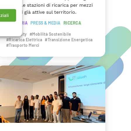
anche le stazioni di ricarica per mezzi
pesanti già attive sul territorio.
ziali
INDUSTRIA
PRESS & MEDIA
RICERCA
#eMobility
#Mobilità Sostenibile
#Ricarica Elettrica
#Transizione Energetica
#Trasporto Merci