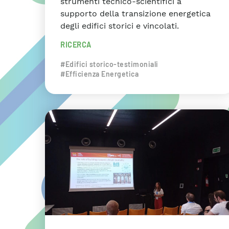
strumenti tecnico-scientifici a
supporto della transizione energetica
degli edifici storici e vincolati.
RICERCA
#Edifici storico-testimoniali
#Efficienza Energetica