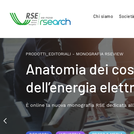
Chi siamo
Società
EW
osti del gas e
ttrica
 all’analisi delle bollette nazionali negli ultimi anni.
Per saperne di più