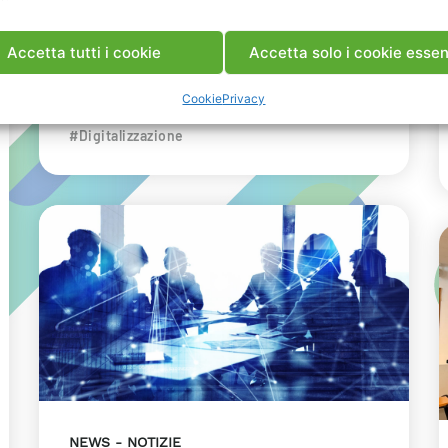
dell’innovazione energetica nell’ambito
del convegno targato I-Com.
Accetta tutti i cookie
Accetta solo i cookie essen
INDUSTRIA
RICERCA
Cookie
Privacy
#Data Center
#Decarbonizzazione
#Digitalizzazione
NEWS
NOTIZIE