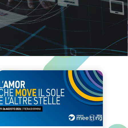
DECISORI
INDUSTRIA
PRESS & MED
#Decarbonizzazione
#Efficienza Energetica
#Sostenibilità Ambientale
#Sviluppo Sosten