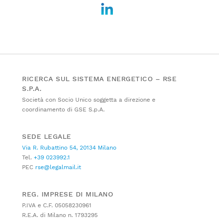
RICERCA SUL SISTEMA ENERGETICO – RSE
S.P.A.
Società con Socio Unico soggetta a direzione e
coordinamento di GSE S.p.A.
SEDE LEGALE
Via R. Rubattino 54, 20134 Milano
Tel.
+39 023992.1
PEC
rse@legalmail.it
REG. IMPRESE DI MILANO
P.IVA e C.F. 05058230961
R.E.A. di Milano n. 1793295