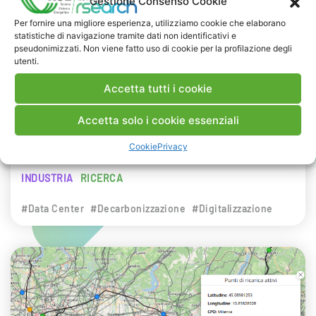
Gestione Consenso Cookie
NEWS
Per fornire una migliore esperienza, utilizziamo cookie che elaborano
statistiche di navigazione tramite dati non identificativi e
29 LUGLIO 2026
pseudonimizzati. Non viene fatto uso di cookie per la profilazione degli
Presentazione del Rapporto Innov-E
utenti.
2026
Accetta tutti i cookie
RSE è intervenuta sul tema dell’innovazione
Accetta solo i cookie essenziali
energetica nell’ambito del convegno targato I-
Cookie
Privacy
Com.
INDUSTRIA
RICERCA
#Data Center
#Decarbonizzazione
#Digitalizzazione