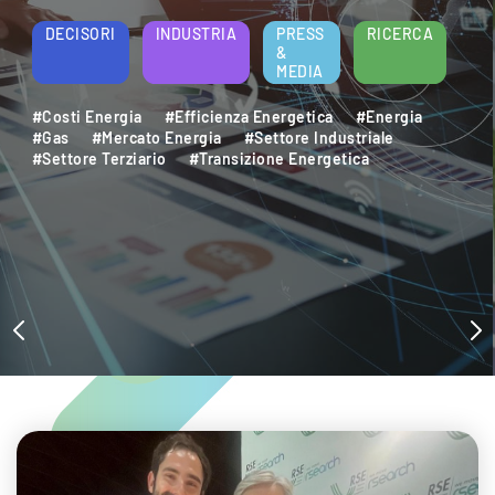
DECISORI
INDUSTRIA
PRESS
RICERCA
&
MEDIA
#Costi Energia
#Efficienza Energetica
#Energia
#Gas
#Mercato Energia
#Settore Industriale
#Settore Terziario
#Transizione Energetica