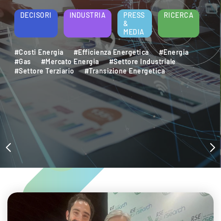
energetica e della sostenibilità aziendale.
Per saperne di più
DECISORI
INDUSTRIA
PRESS
RICERCA
&
MEDIA
#Decarbonizzazione
#Efficienza Energetica
#Settore Industriale
#Settore Terziario
#Sostenibilità Ambientale
#Sviluppo Sostenibile
#Transizione Energetica