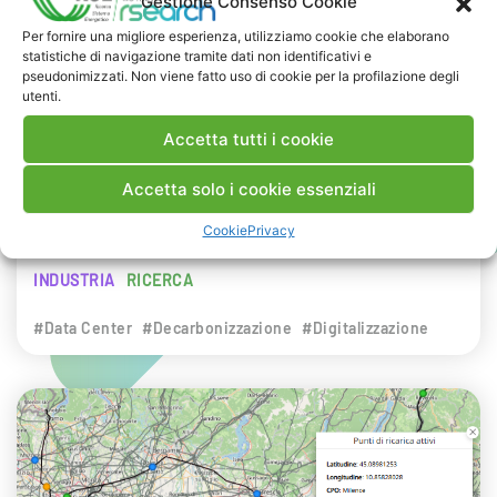
Gestione Consenso Cookie
NEWS
Per fornire una migliore esperienza, utilizziamo cookie che elaborano
statistiche di navigazione tramite dati non identificativi e
29 LUGLIO 2026
pseudonimizzati. Non viene fatto uso di cookie per la profilazione degli
Presentazione del Rapporto Innov-E
utenti.
2026
Accetta tutti i cookie
RSE è intervenuta sul tema dell’innovazione
Accetta solo i cookie essenziali
energetica nell’ambito del convegno targato I-
Cookie
Privacy
Com.
INDUSTRIA
RICERCA
#Data Center
#Decarbonizzazione
#Digitalizzazione