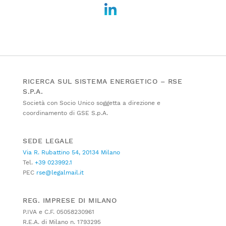
RICERCA SUL SISTEMA ENERGETICO – RSE
S.P.A.
Società con Socio Unico soggetta a direzione e
coordinamento di GSE S.p.A.
SEDE LEGALE
Via R. Rubattino 54, 20134 Milano
Tel.
+39 023992.1
PEC
rse@legalmail.it
REG. IMPRESE DI MILANO
P.IVA e C.F. 05058230961
R.E.A. di Milano n. 1793295