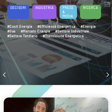
energetica e della sostenibilità aziendale.
Per saperne di più
DECISORI
INDUSTRIA
PRESS
RICERCA
&
MEDIA
#Decarbonizzazione
#Efficienza Energetica
#Settore Industriale
#Settore Terziario
#Sostenibilità Ambientale
#Sviluppo Sostenibile
#Transizione Energetica