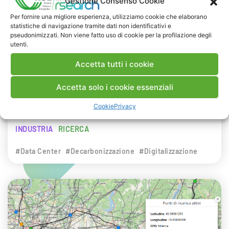
Gestione Consenso Cookie
NEWS
Per fornire una migliore esperienza, utilizziamo cookie che elaborano
statistiche di navigazione tramite dati non identificativi e
29 LUGLIO 2026
pseudonimizzati. Non viene fatto uso di cookie per la profilazione degli
Presentazione del Rapporto Innov-E
utenti.
2026
Accetta tutti i cookie
RSE è intervenuta sul tema dell’innovazione
Accetta solo i cookie essenziali
energetica nell’ambito del convegno targato I-
Cookie
Privacy
Com.
INDUSTRIA
RICERCA
#Data Center
#Decarbonizzazione
#Digitalizzazione