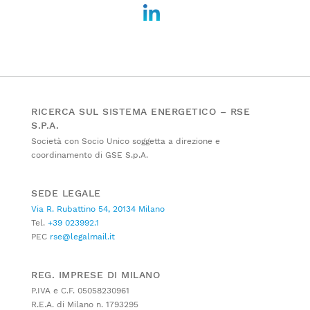
RICERCA SUL SISTEMA ENERGETICO – RSE
S.P.A.
Società con Socio Unico soggetta a direzione e
coordinamento di GSE S.p.A.
SEDE LEGALE
Via R. Rubattino 54, 20134 Milano
Tel.
+39 023992.1
PEC
rse@legalmail.it
REG. IMPRESE DI MILANO
P.IVA e C.F. 05058230961
R.E.A. di Milano n. 1793295