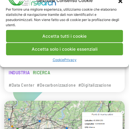
Gestione Consenso Cookie
NEWS
Per fornire una migliore esperienza, utilizziamo cookie che elaborano
statistiche di navigazione tramite dati non identificativi e
29 LUGLIO 2026
pseudonimizzati. Non viene fatto uso di cookie per la profilazione degli
Presentazione del Rapporto Innov-E
utenti.
2026
Accetta tutti i cookie
RSE è intervenuta sul tema dell’innovazione
Accetta solo i cookie essenziali
energetica nell’ambito del convegno targato I-
Cookie
Privacy
Com.
INDUSTRIA
RICERCA
#Data Center
#Decarbonizzazione
#Digitalizzazione