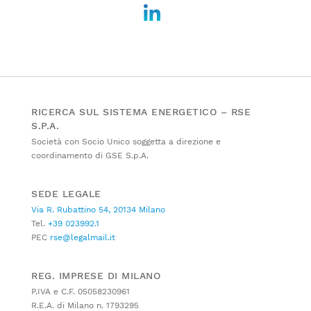
RICERCA SUL SISTEMA ENERGETICO – RSE
S.P.A.
Società con Socio Unico soggetta a direzione e
coordinamento di GSE S.p.A.
SEDE LEGALE
Via R. Rubattino 54, 20134 Milano
Tel.
+39 023992.1
PEC
rse@legalmail.it
REG. IMPRESE DI MILANO
P.IVA e C.F. 05058230961
R.E.A. di Milano n. 1793295