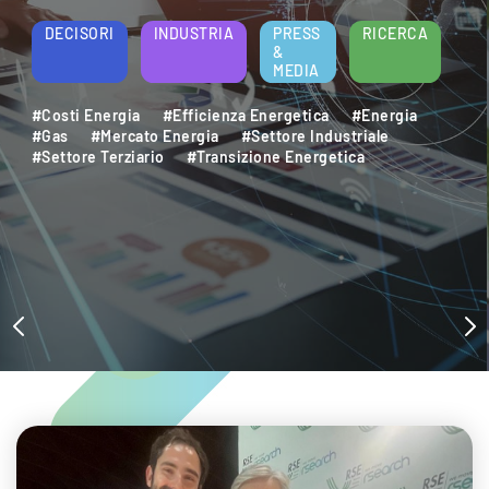
energetica e della sostenibilità aziendale.
Per saperne di più
DECISORI
INDUSTRIA
PRESS
RICERCA
&
MEDIA
#Decarbonizzazione
#Efficienza Energetica
#Settore Industriale
#Settore Terziario
#Sostenibilità Ambientale
#Sviluppo Sostenibile
#Transizione Energetica