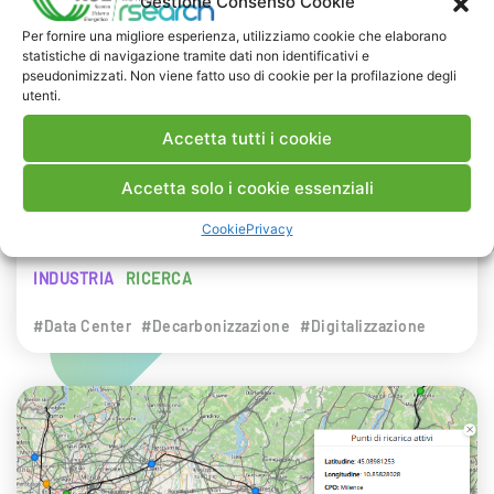
Gestione Consenso Cookie
NEWS
Per fornire una migliore esperienza, utilizziamo cookie che elaborano
statistiche di navigazione tramite dati non identificativi e
29 LUGLIO 2026
pseudonimizzati. Non viene fatto uso di cookie per la profilazione degli
Presentazione del Rapporto Innov-E
utenti.
2026
Accetta tutti i cookie
RSE è intervenuta sul tema dell’innovazione
Accetta solo i cookie essenziali
energetica nell’ambito del convegno targato I-
Cookie
Privacy
Com.
INDUSTRIA
RICERCA
#Data Center
#Decarbonizzazione
#Digitalizzazione