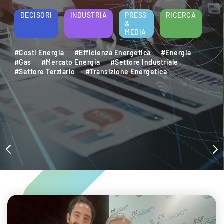
DECISORI
INDUSTRIA
PRESS
RICERCA
&
MEDIA
#Costi Energia
#Efficienza Energetica
#Energia
#Gas
#Mercato Energia
#Settore Industriale
#Settore Terziario
#Transizione Energetica