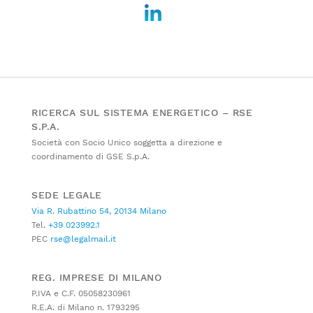
RICERCA SUL SISTEMA ENERGETICO – RSE
S.P.A.
Società con Socio Unico soggetta a direzione e
coordinamento di GSE S.p.A.
SEDE LEGALE
Via R. Rubattino 54, 20134 Milano
Tel.
+39 023992.1
PEC
rse@legalmail.it
REG. IMPRESE DI MILANO
P.IVA e C.F. 05058230961
R.E.A. di Milano n. 1793295