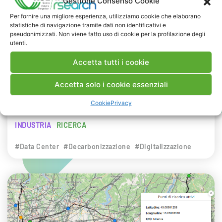
Gestione Consenso Cookie
NEWS
Per fornire una migliore esperienza, utilizziamo cookie che elaborano
statistiche di navigazione tramite dati non identificativi e
29 LUGLIO 2026
pseudonimizzati. Non viene fatto uso di cookie per la profilazione degli
Presentazione del Rapporto Innov-E
utenti.
2026
Accetta tutti i cookie
RSE è intervenuta sul tema dell’innovazione
Accetta solo i cookie essenziali
energetica nell’ambito del convegno targato I-
Cookie
Privacy
Com.
INDUSTRIA
RICERCA
#Data Center
#Decarbonizzazione
#Digitalizzazione