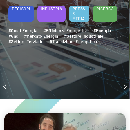
energetica e della sostenibilità aziendale.
Per saperne di più
DECISORI
INDUSTRIA
PRESS
RICERCA
&
MEDIA
#Decarbonizzazione
#Efficienza Energetica
#Settore Industriale
#Settore Terziario
#Sostenibilità Ambientale
#Sviluppo Sostenibile
#Transizione Energetica