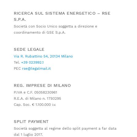
RICERCA SUL SISTEMA ENERGETICO – RSE
S.P.A.
Società con Socio Unico soggetta a direzione e
coordinamento di GSE S.p.A.
SEDE LEGALE
Via R. Rubattino 54, 20134 Milano
Tel.
+39 023992.1
PEC
rse@legalmail.it
REG. IMPRESE DI MILANO
P.IVA e C.F. 05058230961
R.E.A. di Milano n. 1793295
Cap. Soc. € 1.100.000 i.v.
SPLIT PAYMENT
Società soggetta al regime dello split payment a far data
dal 1 luglio 2017.