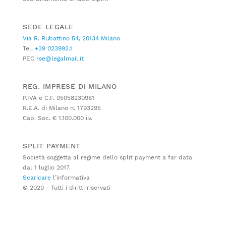
SEDE LEGALE
Via R. Rubattino 54, 20134 Milano
Tel.
+39 023992.1
PEC
rse@legalmail.it
REG. IMPRESE DI MILANO
P.IVA e C.F. 05058230961
R.E.A. di Milano n. 1793295
Cap. Soc. € 1.100.000 i.v.
SPLIT PAYMENT
Società soggetta al regime dello split payment a far data
dal 1 luglio 2017.
Scaricare
l’informativa
© 2020 - Tutti i diritti riservati