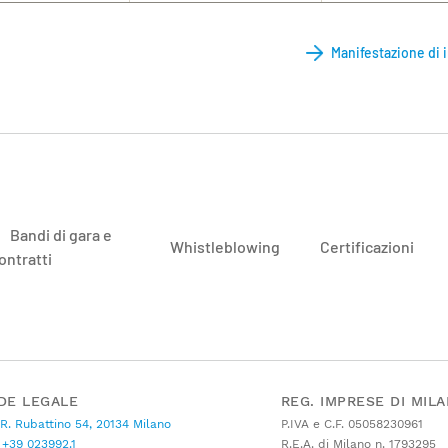
Manifestazione di 
Bandi di gara e
Whistleblowing
Certificazioni
ontratti
DE LEGALE
REG. IMPRESE DI MIL
 R. Rubattino 54, 20134 Milano
P.IVA e C.F. 05058230961
+39 023992.1
R.E.A. di Milano n. 1793295