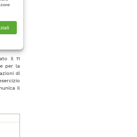
azione
ziali
ato il 11
e per la
azioni di
esercizio
munica il