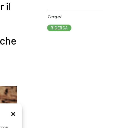
 il
Target​
RICERCA
iche
zione