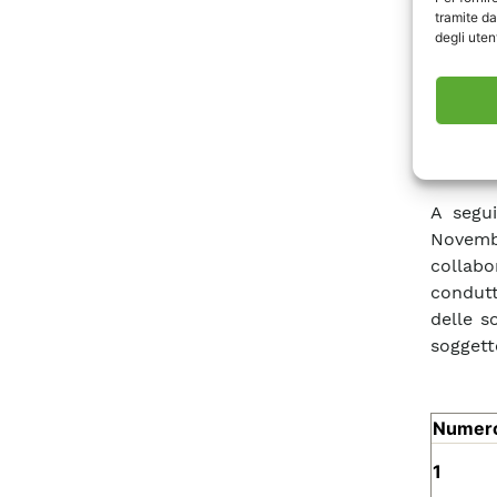
tramite da
degli utent
A segui
Novembr
collabo
condutt
delle s
soggett
Numer
1