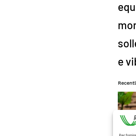
equi
mon
sol
e vi
Recentl
Per fornir