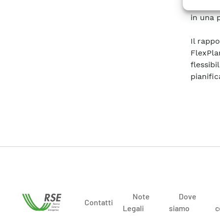
alcuni 
in una 
Il rapp
FlexPla
flessi
pianific
Note
Dove
Contatti
Legali
siamo
c