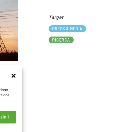
Target​
PRESS & MEDIA
RICERCA
mmary of
ct”, che
inanziato
zione
FlexPlan
azione
rtimento
azione e
icazione
ziali
re nuovi
sibile di