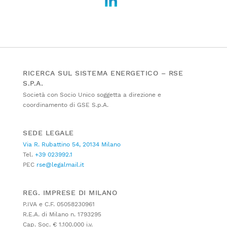
RICERCA SUL SISTEMA ENERGETICO – RSE
S.P.A.
Società con Socio Unico soggetta a direzione e
coordinamento di GSE S.p.A.
SEDE LEGALE
Via R. Rubattino 54, 20134 Milano
Tel.
+39 023992.1
PEC
rse@legalmail.it
REG. IMPRESE DI MILANO
P.IVA e C.F. 05058230961
R.E.A. di Milano n. 1793295
Cap. Soc. € 1.100.000 i.v.