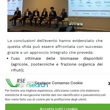
Le conclusioni dell’evento hanno evidenziato che
questa sfida può essere affrontata con successo
grazie a un approccio integrato che preveda:
l’uso ottimale delle biomasse disponibili
(agricole, zootecniche e frazione organica dei
rifiuti);
l’adozione di tecniche di digestione innovative e
più efficienti;
Gestione Consenso Cookie
il superamento delle incertezze normative nel
Per fornire una migliore esperienza, utilizziamo cookie che elaborano
raccordo fra il sistema delle Garanzie d’Origine
statistiche di navigazione tramite dati non identificativi e pseudonimizzati.
e quello dell’Emission Trading.
Non viene fatto uso di cookie per la profilazione degli utenti.
Accetta tutti i cookie