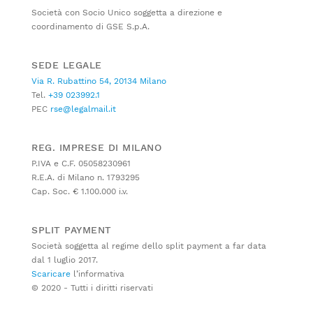
Società con Socio Unico soggetta a direzione e
coordinamento di GSE S.p.A.
SEDE LEGALE
Via R. Rubattino 54, 20134 Milano
Tel.
+39 023992.1
PEC
rse@legalmail.it
REG. IMPRESE DI MILANO
P.IVA e C.F. 05058230961
R.E.A. di Milano n. 1793295
Cap. Soc. € 1.100.000 i.v.
SPLIT PAYMENT
Società soggetta al regime dello split payment a far data
dal 1 luglio 2017.
Scaricare
l’informativa
© 2020 - Tutti i diritti riservati