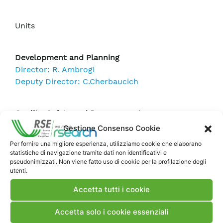
Units
Development and Planning
Director: R. Ambrogi
Deputy Director: C.Cherbaucich
Quality, Safety and Procurement
Director: G. Mazzà
Gestione Consenso Cookie
Per fornire una migliore esperienza, utilizziamo cookie che elaborano
statistiche di navigazione tramite dati non identificativi e
Administration
pseudonimizzati. Non viene fatto uso di cookie per la profilazione degli
Director: C. Legramandi
utenti.
Accetta tutti i cookie
Human Resources
Accetta solo i cookie essenziali
Director: A. Di Filippo