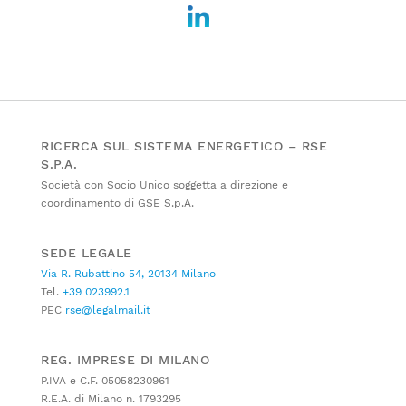
RICERCA SUL SISTEMA ENERGETICO – RSE
S.P.A.
Società con Socio Unico soggetta a direzione e
coordinamento di GSE S.p.A.
SEDE LEGALE
Via R. Rubattino 54, 20134 Milano
Tel.
+39 023992.1
PEC
rse@legalmail.it
REG. IMPRESE DI MILANO
P.IVA e C.F. 05058230961
R.E.A. di Milano n. 1793295