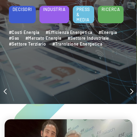
DECISORI
INDUSTRIA
PRESS
RICERCA
&
MEDIA
#Costi Energia
#Efficienza Energetica
#Energia
#Gas
#Mercato Energia
#Settore Industriale
#Settore Terziario
#Transizione Energetica