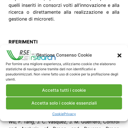
quelli inseriti in consorzi volti all’innovazione e alla
ricerca o direttamente alla realizzazione e alla
gestione di microreti.
RIFERIMENTI
A. Villa, F. Belloni, C. Gandolfi, R. Chiumeo,
Gestione Consenso Cookie
Gestione del funzionamento in isola di una
Per fornire una migliore esperienza, utilizziamo cookie che elaborano
porzione della Test Facility e studio della
statistiche di navigazione tramite dati non identificativi e
riconnessione alla rete prevalente, Rapporto RSE
pseudonimizzati. Non viene fatto uso di cookie per la profilazione degli
utenti.
15000535, Febbraio 2015
Y. Zhu, F. Zhuo, B. Liu, H. Yi, An Enhanced Load
Accetta tutti i cookie
Power Sharing Strategy for Low-voltage
Microgrids Based on Inverse-droop Control
Accetta solo i cookie essenziali
Method, IEEE International Power Electronics
Cookie
Privacy
Conference, 2014D
Wu, F. Tang, J. C. Vasquez, J. M. Guerrero, Control