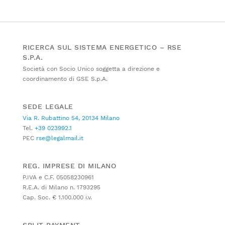
RICERCA SUL SISTEMA ENERGETICO – RSE
S.P.A.
Società con Socio Unico soggetta a direzione e
coordinamento di GSE S.p.A.
SEDE LEGALE
Via R. Rubattino 54, 20134 Milano
Tel.
+39 023992.1
PEC
rse@legalmail.it
REG. IMPRESE DI MILANO
P.IVA e C.F. 05058230961
R.E.A. di Milano n. 1793295
Cap. Soc. € 1.100.000 i.v.
SPLIT PAYMENT